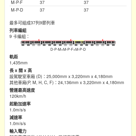
M-P-F
37
37
M-P-D
37
37
最多可組成37列9節列車
列車編組
9 卡編組：
D-P-M+M-P-F+M-P-D
軌距
1,435mm
長 x 闊 x 高
設駕駛室車廂 (D)：25,000mm x 3,220mm x 4,180mm
其他車廂(P, M, H, C, F)：24,136mm x 3,220mm x 4,180mm
營運最高速度
120km/h
起動加速率
1.0m/s/s
減速率
1.0m/s/s
輸入電力