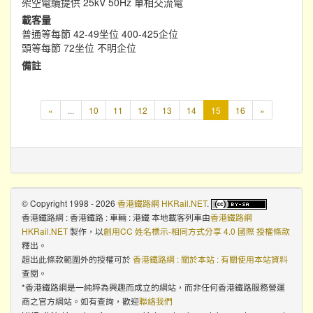
架空電纜提供 25kV 50Hz 單相交流電
載客量
普通等每節 42-49坐位 400-425企位
頭等每節 72坐位 不明企位
備註
本
«
...
10
11
12
13
14
15
16
»
頁
© Copyright 1998 - 2026
香港鐵路網 HKRail.NET
.
香港鐵路網 : 香港鐵路 : 車輛 : 港鐵 本地載客列車
由
香港鐵路網
HKRail.NET
製作，以
創用CC 姓名標示-相同方式分享 4.0 國際 授權條款
釋出。
超出此條款範圍外的授權可於
香港鐵路網 : 關於本站 : 有關使用本站資料
查閱。
*香港鐵路網是一純粹為興趣而成立的網站，而非任何香港鐵路服務營運
商之官方網站。如有查詢，歡迎
聯絡我們