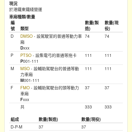
現況
於港鐵東鐵綫營運
車廂種類/數量
編
數量(製
數量(現
號
類型
造)
役)
D
DMSO
- 設駕駛室的普通等動力車
74
74
廂
D
xxx
P
PTSO
- 設集電弓的普通等拖卡
111
111
P
001-111
M
MSO
- 設輔助駕駛台的普通等動
111
111
力車廂
M
001-111
F
FMO
- 設輔助駕駛台的頭等動力
37
37
車廂
F
xxx
共
333
333
組成
數量(製造)
數量(現役)
D-P-M
37
37