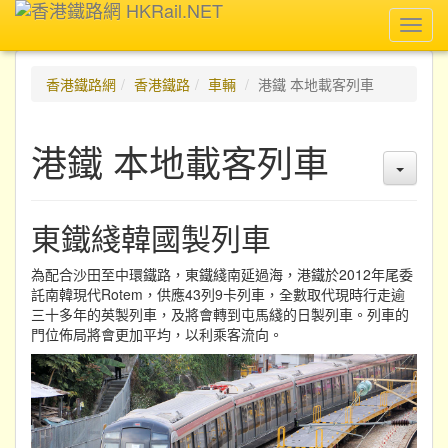
Toggl
navig
香港鐵路網
香港鐵路
車輛
港鐵 本地載客列車
港鐵 本地載客列車
東鐵綫韓國製列車
為配合沙田至中環鐵路，東鐵綫南延過海，港鐵於2012年尾委
託南韓現代Rotem，供應43列9卡列車，全數取代現時行走逾
三十多年的英製列車，及將會轉到屯馬綫的日製列車。列車的
門位佈局將會更加平均，以利乘客流向。