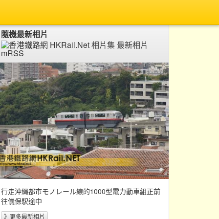
隨機最新相片
行走沖縄都市モノレール線的1000型電力動車組正前
往儀保駅途中
》更多最新相片