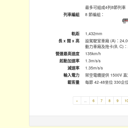
最多可組成4列8節列車
列車編組
8 節編組：
軌距
1,432mm
長 x 闊 x 高
設駕駛室車廂 (A)：24,000
動力車廂及拖卡(B, C)：22,
營運最高速度
135km/h
起動加速率
1.3m/s/s
減速率
1.35m/s/s
輸入電力
架空電纜提供 1500V 
載客量
每節 42-48坐位 330企
«
...
6
7
8
9
1