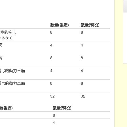
數量(製造)
數量(現役)
駛室的拖卡
8
8
13-816
廂
4
4
廂
8
8
電弓的動力車廂
4
4
電弓的動力車廂
8
8
32
32
量(製造)
數量(現役)
8
4