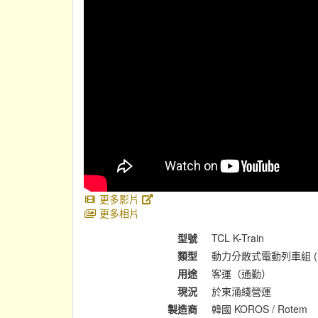
更多影片
更多相片
型號
TCL K-Train
類型
動力分散式電動列車組 (
用途
客運（通勤）
現況
於東涌綫營運
製造商
韓國 KOROS / Rotem