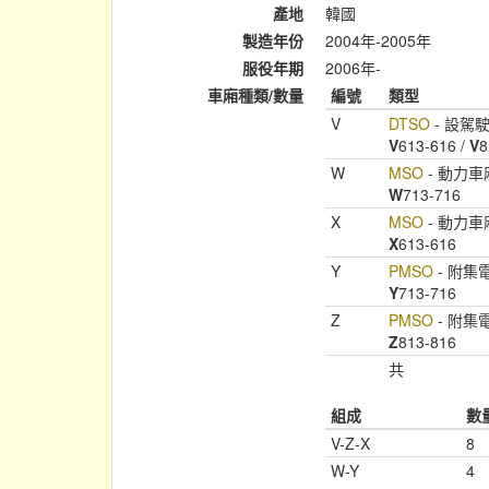
產地
韓國
製造年份
2004年-2005年
服役年期
2006年-
車廂種類/數量
編號
類型
V
DTSO
- 設駕
V
613-616 /
V
8
W
MSO
- 動力車
W
713-716
X
MSO
- 動力車
X
613-616
Y
PMSO
- 附集
Y
713-716
Z
PMSO
- 附集
Z
813-816
共
組成
數
V-Z-X
8
W-Y
4