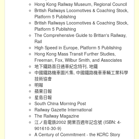
Hong Kong Railway Museum, Regional Council
British Railways Locomotives & Coaching Stock,
Platform 5 Publishing
British Railways Locomotives & Coaching Stock,
Platform 5 Publishing
The Comprehensive Guide to Britian's Railway,
Rail
High Speed in Europe, Platform 5 Publishing
Hong Kong Mass Transit Further Studies,
Freeman, Fox, Wilbur Smith, and Associates
地下鐵路首日通車紀念特刊, 地鐵
中國鐵路機車圖片集, 中國鐵路機車車輛工業科學
技術協會
明報
蘋果日報
星島日報
South China Morning Post
Railway Gazette International
The Railway Magazine
江ノ島電鉄2002 開業百週年記念號 (ISBN: 4-
901610-30-9)
A Century of Commitment - the KCRC Story