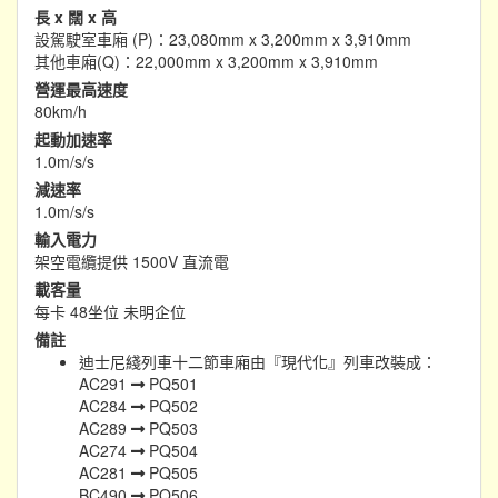
長 x 闊 x 高
設駕駛室車廂 (P)：23,080mm x 3,200mm x 3,910mm
其他車廂(Q)：22,000mm x 3,200mm x 3,910mm
營運最高速度
80km/h
起動加速率
1.0m/s/s
減速率
1.0m/s/s
輸入電力
架空電纜提供 1500V 直流電
載客量
每卡 48坐位 未明企位
備註
迪士尼綫列車十二節車廂由『現代化』列車改裝成：
AC291
PQ501
AC284
PQ502
AC289
PQ503
AC274
PQ504
AC281
PQ505
BC490
PQ506