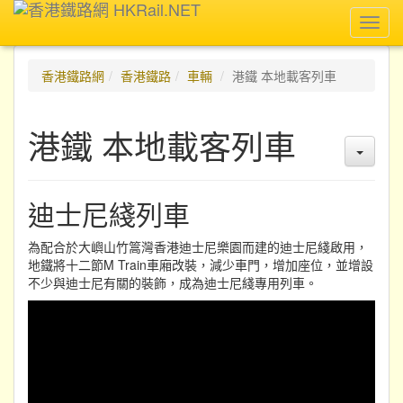
Toggl
navig
香港鐵路網
香港鐵路
車輛
港鐵 本地載客列車
港鐵 本地載客列車
迪士尼綫列車
為配合於大嶼山竹篙灣香港迪士尼樂園而建的迪士尼綫啟用，
地鐵將十二節M Train車廂改裝，減少車門，增加座位，並增設
不少與迪士尼有關的裝飾，成為迪士尼綫專用列車。