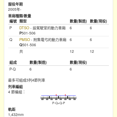
服役年期
2005年-
車廂種類/數量
編號
類型
數量(製造)
數量(現役)
P
DTSO
- 設駕駛室的動力車廂
6
6
P
501-506
Q
PMSO
- 附集電弓的動力車廂
6
6
Q
501-506
共
12
12
組成
數量(製造)
數量(現役)
P-Q
6
6
最多可組成3列4節列車
列車編組
4 節編組：
P-Q+Q-P
軌距
1,432mm