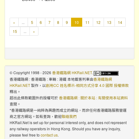
本
«
...
5
6
7
8
9
10
11
12
13
14
頁
15
...
»
© Copyright 1998 - 2026
香港鐵路網 HKRail.NET
.
香港鐵路網 : 香港鐵路 : 車輛 : 港鐵 本地載客列車
由
香港鐵路網
HKRail.NET
製作，以
創用CC 姓名標示-相同方式分享 4.0 國際 授權條款
釋出。
超出此條款範圍外的授權可於
香港鐵路網 : 關於本站 : 有關使用本站資料
查閱。
*香港鐵路網是一純粹為興趣而成立的網站，而非任何香港鐵路服務營運
商之官方網站。如有查詢，歡迎
聯絡我們
HKRail.Net is set up for personal interest only, and does not represent
any railway operators in Hong Kong. Should you have any inquiry,
please feel free to
contact us
.