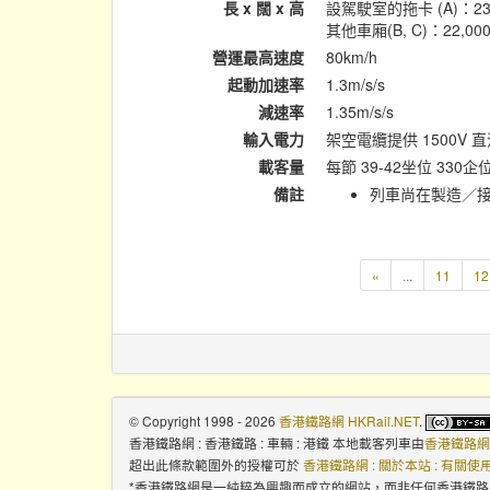
長 x 闊 x 高
設駕駛室的拖卡 (A)：23,2
其他車廂(B, C)：22,000m
營運最高速度
80km/h
起動加速率
1.3m/s/s
減速率
1.35m/s/s
輸入電力
架空電纜提供 1500V 
載客量
每節 39-42坐位 330企
備註
列車尚在製造／接收
«
...
11
12
© Copyright 1998 - 2026
香港鐵路網 HKRail.NET
.
香港鐵路網 : 香港鐵路 : 車輛 : 港鐵 本地載客列車
由
香港鐵路網 H
超出此條款範圍外的授權可於
香港鐵路網 : 關於本站 : 有關
*香港鐵路網是一純粹為興趣而成立的網站，而非任何香港鐵