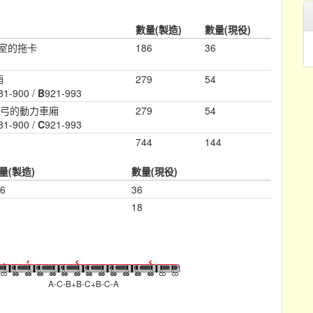
數量(製造)
數量(現役)
駛室的拖卡
186
36
廂
279
54
81-900 /
B
921-993
電弓的動力車廂
279
54
81-900 /
C
921-993
744
144
量(製造)
數量(現役)
6
36
18
A-C-B+B-C+B-C-A