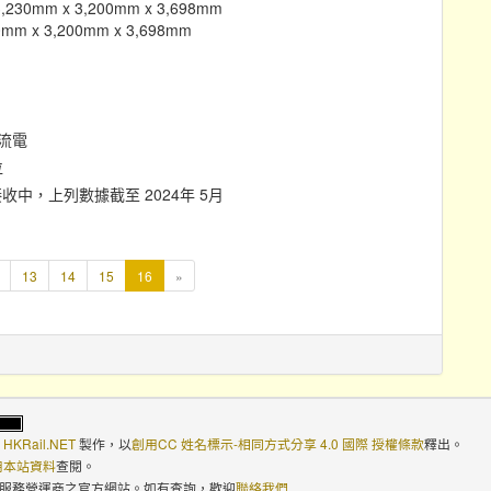
30mm x 3,200mm x 3,698mm
m x 3,200mm x 3,698mm
直流電
位
中，上列數據截至 2024年 5月
本
13
14
15
16
»
頁
KRail.NET
製作，以
創用CC 姓名標示-相同方式分享 4.0 國際 授權條款
釋出。
使用本站資料
查閱。
路服務營運商之官方網站。如有查詢，歡迎
聯絡我們