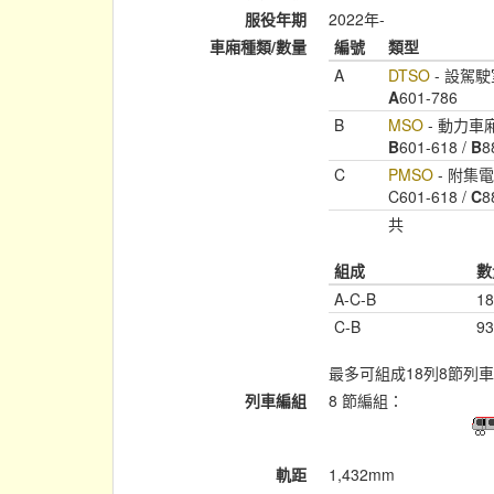
服役年期
2022年-
車廂種類/數量
編號
類型
A
DTSO
- 設駕
A
601-786
B
MSO
- 動力車
B
601-618 /
B
8
C
PMSO
- 附集
C601-618 /
C
8
共
組成
數
A-C-B
18
C-B
93
最多可組成18列8節列車
列車編組
8 節編組：
軌距
1,432mm