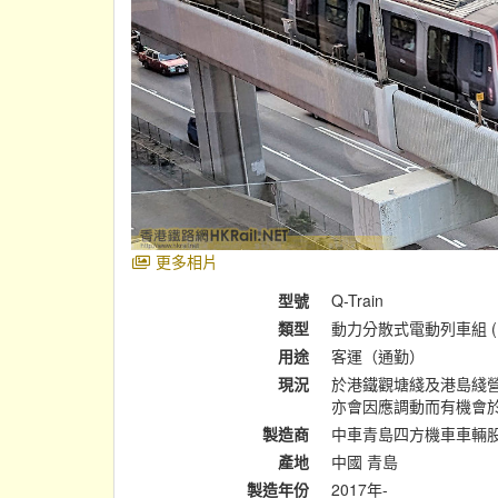
更多相片
型號
Q-Train
類型
動力分散式電動列車組 (
用途
客運（通勤）
現況
於港鐵觀塘綫及港島綫
亦會因應調動而有機會
製造商
中車青島四方機車車輛
產地
中國 青島
製造年份
2017年-