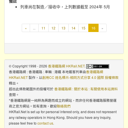
備註
列車尚在製造／接收中，上列數據截至 2024年 5月
本
«
...
11
12
13
14
15
16
»
頁
© Copyright 1998 - 2026
香港鐵路網 HKRail.NET
.
香港鐵路網 : 香港鐵路 : 車輛 : 港鐵 本地載客列車
由
香港鐵路網
HKRail.NET
製作，以
創用CC 姓名標示-相同方式分享 4.0 國際 授權條款
釋出。
超出此條款範圍外的授權可於
香港鐵路網 : 關於本站 : 有關使用本站資料
查閱。
*香港鐵路網是一純粹為興趣而成立的網站，而非任何香港鐵路服務營運
商之官方網站。如有查詢，歡迎
聯絡我們
HKRail.Net is set up for personal interest only, and does not represent
any railway operators in Hong Kong. Should you have any inquiry,
please feel free to
contact us
.