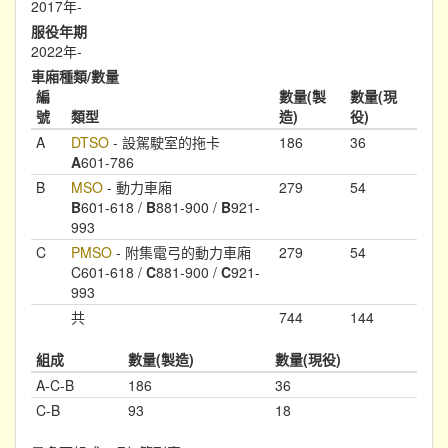
2017年-
服役年期
2022年-
車廂種類/數量
編
數量(製
數量(現
號
類型
造)
役)
A
DTSO
- 設駕駛室的拖卡
186
36
A
601-786
B
MSO
- 動力車廂
279
54
B
601-618 /
B
881-900 /
B
921-
993
C
PMSO
- 附集電弓的動力車廂
279
54
C601-618 /
C
881-900 /
C
921-
993
共
744
144
組成
數量(製造)
數量(現役)
A-C-B
186
36
C-B
93
18