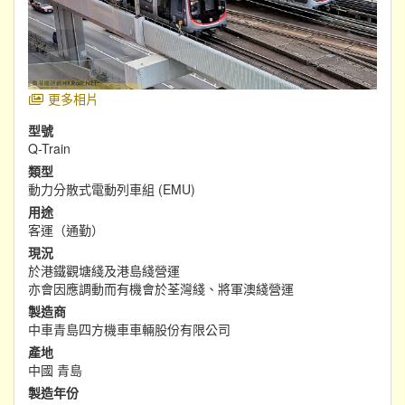
更多相片
型號
Q-Train
類型
動力分散式電動列車組 (EMU)
用途
客運（通勤）
現況
於港鐵觀塘綫及港島綫營運
亦會因應調動而有機會於荃灣綫、將軍澳綫營運
製造商
中車青島四方機車車輛股份有限公司
產地
中國 青島
製造年份