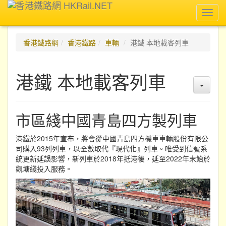
Toggl
navig
香港鐵路網
香港鐵路
車輛
港鐵 本地載客列車
港鐵 本地載客列車
市區綫中國青島四方製列車
港鐵於2015年宣布，將會從中國青島四方機車車輛股份有限公
司購入93列列車，以全數取代『現代化』列車。唯受到信號系
統更新延誤影響，新列車於2018年抵港後，延至2022年末始於
觀塘綫投入服務。