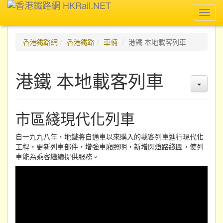
Toggl
navig
香港鐵路網
香港鐵路
車輛
港鐵 本地載客列車
港鐵 本地載客列車
市區綫現代化列車
自一九九八年，地鐵將自通車以來購入的載客列車進行現代化
工程，更新列車部件，增強車廂照明，新增閃燈路綫圖，使列
車能為乘客繼續提供服務。