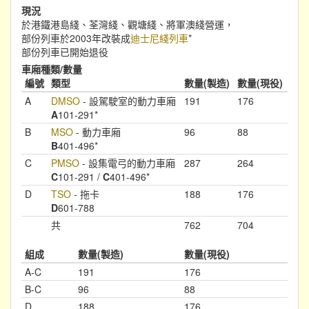
現況
於港鐵港島綫、荃灣綫、觀塘綫、將軍澳綫營運，
部份列車於2003年改裝成
迪士尼綫列車
*
部份列車已開始退役
車廂種類/數量
編號
類型
數量(製造)
數量(現役)
A
DMSO
- 設駕駛室的動力車廂
191
176
A
101-291*
B
MSO
- 動力車廂
96
88
B
401-496*
C
PMSO
- 設集電弓的動力車廂
287
264
C
101-291 /
C
401-496*
D
TSO
- 拖卡
188
176
D
601-788
共
762
704
組成
數量(製造)
數量(現役)
A-C
191
176
B-C
96
88
D
188
176