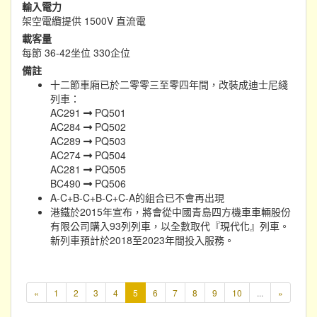
輸入電力
架空電纜提供 1500V 直流電
載客量
每節 36-42坐位 330企位
備註
十二節車廂已於二零零三至零四年間，改裝成迪士尼綫
列車：
AC291
PQ501
AC284
PQ502
AC289
PQ503
AC274
PQ504
AC281
PQ505
BC490
PQ506
A-C+B-C+B-C+C-A的組合已不會再出現
港鐵於2015年宣布，將會從中國青島四方機車車輛股份
有限公司購入93列列車，以全數取代『現代化』列車。
新列車預計於2018至2023年間投入服務。
本
«
1
2
3
4
5
6
7
8
9
10
...
»
頁