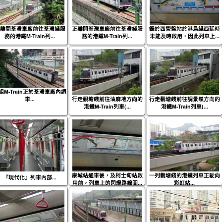
離開荃灣車廠前往荃灣綫服
正離開荃灣車廠前往荃灣綫服
鑑於西營盤站於港島綫西延時
務的港鐵M-Train列...
務的港鐵M-Train列...
未能及時啟用，因此列車上...
組M-Train正於荃灣車廠內調
車...
行走觀塘綫前往油麻地方向的
行走觀塘綫前往調景嶺方向的
港鐵M-Train列車(...
港鐵M-Train列車(...
康城站通車後，及柯士甸站啟
一列觀塘綫的港鐵列車正駛向
『現代化』列車內部...
用前，列車上的閃燈路線圖...
彩虹站...