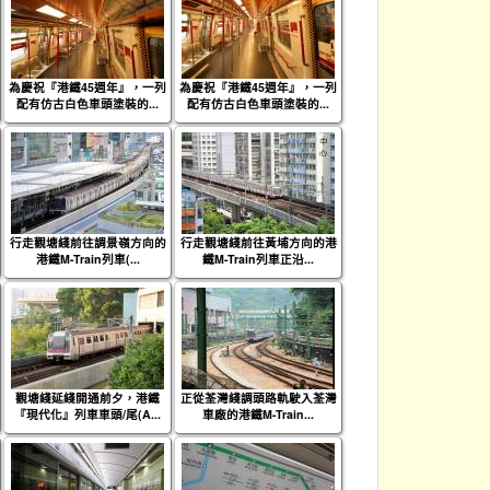
為慶祝『港鐵45週年』，一列
為慶祝『港鐵45週年』，一列
配有仿古白色車頭塗裝的...
配有仿古白色車頭塗裝的...
行走觀塘綫前往調景嶺方向的
行走觀塘綫前往黃埔方向的港
港鐵M-Train列車(...
鐵M-Train列車正沿...
觀塘綫延綫開通前夕，港鐵
正從荃灣綫調頭路軌駛入荃灣
『現代化』列車車頭/尾(A...
車廠的港鐵M-Train...