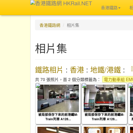
香港鐵路
香港鐵路網
相片集
相片集
鐵路相片
:
香港
:
地鐵/港鐵
:
共 70 張照片，首 2 個分類標籤為：
電力動車組 EMU
被局部保存下來的前港鐵M-
被局部保存下來的前港鐵M-
為
Train列車 A128...
Train列車 A128...