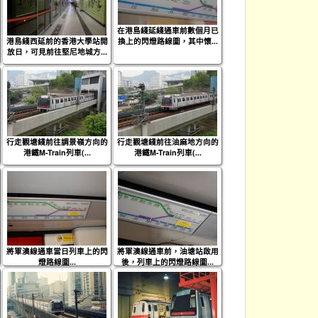
在港島綫延綫通車前數個月已
港島綫西延前的香港大學站開
換上的閃燈路線圖，其中懷...
放日，可見前往堅尼地城方...
行走觀塘綫前往調景嶺方向的
行走觀塘綫前往油麻地方向的
港鐵M-Train列車(...
港鐵M-Train列車(...
將軍澳線通車當日列車上的閃
將軍澳線通車前，油塘站啟用
燈路線圖...
後，列車上的閃燈路線圖...