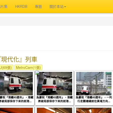
相片集
HKRDB
專題
關於本站
『現代化』列車
(69張)
MetroCam(1張)
慶祝『港鐵45週年』，港鐵
為慶祝『港鐵45週年』，港鐵
為慶祝『港鐵45週年』，一列
將被局部保存下來的前港...
將被局部保存下來的前港...
行走觀塘綫前往黃埔方向...