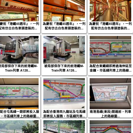
慶祝『港鐵45週年』，一列
為慶祝『港鐵45週年』，一列
為慶祝『港鐵45週年』，一列
配有仿古白色車頭塗裝的...
配有仿古白色車頭塗裝的...
配有仿古白色車頭塗裝的...
被局部保存下來的前港鐵M-
被局部保存下來的前港鐵M-
為配合東鐵綫即將過海伸延至
Train列車 A128...
Train列車 A128...
金鐘，市區綫列車上的路線...
配合屯馬綫一期即將投入服
為配合香港西九龍站及屯馬綫
南港島綫(東段)開通前，列車
，市區綫列車上的路線圖...
即將投入服務，市區綫列車...
上的路線圖...