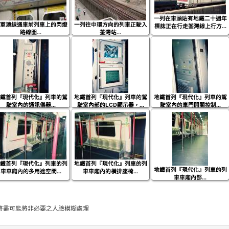
一列在車頭貼有地鐵二十週年
軍澳線通車前列車上的閃燈
一列往中環方向的列車正駛入
標誌正在行走荃灣線上行方...
路線圖...
荃灣站...
鐵首列『現代化』列車的駕
地鐵首列『現代化』列車的駕
地鐵首列『現代化』列車的駕
駛室內的通訊儀器...
駛室內部的LCD顯示器，...
駛室內的車門開關控制...
鐵首列『現代化』列車的列
地鐵首列『現代化』列車的列
地鐵首列『現代化』列車的列
車車廂內的多用途空間...
車車廂內的橫排座椅...
車車廂內部...
將盡可能將非必要之人臉模糊處理