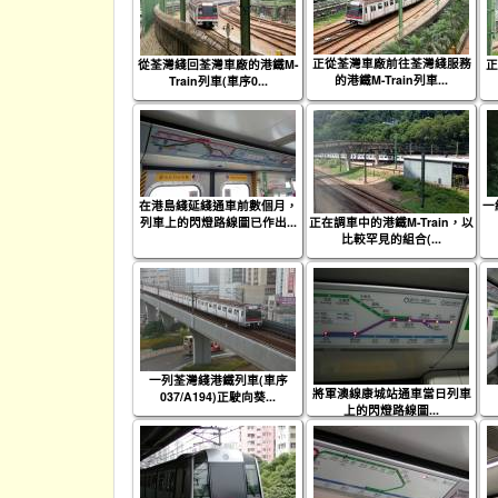
正從荃灣車廠前往荃灣綫服務
從荃灣綫回荃灣車廠的港鐵M-
正
的港鐵M-Train列車...
Train列車(車序0...
在港島綫延綫通車前數個月，
一
列車上的閃燈路線圖已作出...
正在調車中的港鐵M-Train，以
比較罕見的組合(...
一列荃灣綫港鐵列車(車序
將軍澳線康城站通車當日列車
037/A194)正駛向葵...
上的閃燈路線圖...