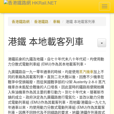
Toggl
navig
香港鐵路網
香港鐵路
車輛
港鐵 本地載客列車
港鐵 本地載客列車
港鐵前身的九鐵及地鐵，自七十年代末八十年代初，均使用動
力分散式電動列車組 (EMU)作為其本地載客列車。
九廣鐵路自一九一零年通車的時候，均是使用
蒸汽機車
加上不
同的車廂為其載客列車。直到二次大戰以後，因應不少機車在
戰爭中受損報廢，而從英國戰爭部的12架 Austerity 2-8-0 蒸汽
機車亦未能配合戰後的人口增長，因此當時的鐵路局便開始購
入柴油機車作為其主要的牽引動力。到七十年代末，隨著新市
鎮的成立，政府決定為九廣鐵路進行電氣化，並改以動力分散
式電動列車組 (EMU)作為其載客列車。而地鐵/港鐵自一九七九
年通車以來，均使用動力分散式電動列車組 (EMU)作為其載客
列車。因應不同時代及不同綫路的要求，地鐵/港鐵在列車款式