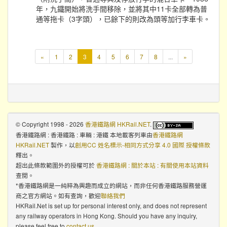
年，九鐵開始將洗手間移除，並將其中11卡全部轉為普
通等拖卡（3字頭），已餘下的則改為頭等加行李車卡。
本
«
1
2
3
4
5
6
7
8
...
»
頁
© Copyright 1998 - 2026
香港鐵路網 HKRail.NET
.
香港鐵路網 : 香港鐵路 : 車輛 : 港鐵 本地載客列車
由
香港鐵路網
HKRail.NET
製作，以
創用CC 姓名標示-相同方式分享 4.0 國際 授權條款
釋出。
超出此條款範圍外的授權可於
香港鐵路網 : 關於本站 : 有關使用本站資料
查閱。
*香港鐵路網是一純粹為興趣而成立的網站，而非任何香港鐵路服務營運
商之官方網站。如有查詢，歡迎
聯絡我們
HKRail.Net is set up for personal interest only, and does not represent
any railway operators in Hong Kong. Should you have any inquiry,
please feel free to
contact us
.