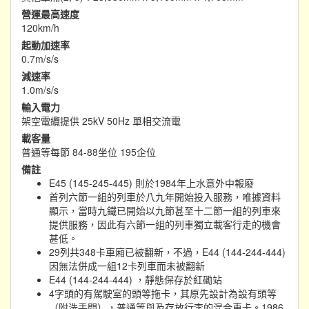
營運最高速度
120km/h
起動加速率
0.7m/s/s
減速率
1.0m/s/s
輸入電力
架空電纜提供 25kV 50Hz 單相交流電
載客量
普通等每節 84-88坐位 195企位
備註
E45 (145-245-445) 則於1984年上水意外中報廢
首列六節一組的列車於八九年開始投入服務，唯據資料
顯示，當時九鐵已開始以九節甚至十二節一組的列車來
提供服務，因此有六節一組的列車獨立載客行走的機會
甚低。
29列共348卡車廂已被翻新，不過，E44 (144-244-444)
因無法併成一組12卡列車而未被翻新
E44 (144-244-444) ，靜態保存於紅磡站
4字頭的有駕駛室的頭等拖卡，其原先設計為設有頭等
（附洗手間），普通等與及存放行李的混合車卡。1986