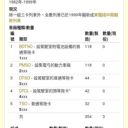
1982年-1999年
現況
除一組三卡列車外，全數列車已於1999年翻新成
東鐵綫中期翻
新列車
車廂種類/數量
編
數量(製
數量(現
號
類型
造)
役)
1
BDTSO
- 設駕駛室附電池設備的普
118
0
通等拖卡
1
xxx
2
PMSO
- 設集電弓的動力車廂
118
0
2
xxx
3
DTSO
- 設駕駛室的普通等拖卡
44
0
3
xxx
4
DTCL
- 設駕駛室的頭等拖卡*
42
0
4
xxx
5
TSO
- 普通等拖卡
32
0
5
xxx
共
354
3