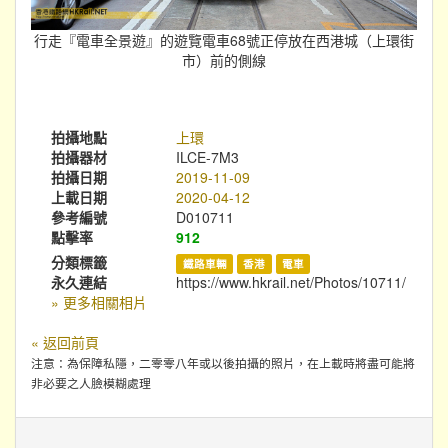
行走『電車全景遊』的遊覽電車68號正停放在西港城（上環街
市）前的側線
拍攝地點
上環
拍攝器材
ILCE-7M3
拍攝日期
2019-11-09
上載日期
2020-04-12
參考編號
D010711
點擊率
912
分類標籤
鐵路車輛
香港
電車
永久連結
https://www.hkrail.net/Photos/10711/
» 更多相關相片
« 返回前頁
注意：為保障私隱，二零零八年或以後拍攝的照片，在上載時將盡可能將
非必要之人臉模糊處理