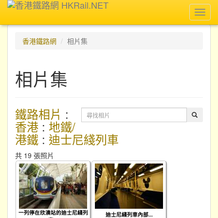
Toggl
navig
香港鐵路網
相片集
相片集
鐵路相片
:
香港
:
地鐵/
港鐵
:
迪士尼綫列車
共 19 張照片
一列停在欣澳站的迪士尼綫列
迪士尼綫列車內部...