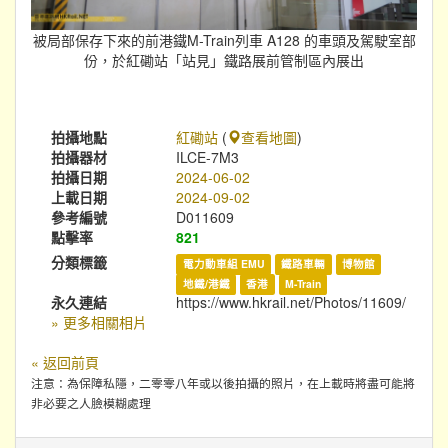
被局部保存下來的前港鐵M-Train列車 A128 的車頭及駕駛室部
份，於紅磡站「站見」鐵路展前管制區內展出
拍攝地點
紅磡站
(
查看地圖
)
拍攝器材
ILCE-7M3
拍攝日期
2024-06-02
上載日期
2024-09-02
參考編號
D011609
點擊率
821
分類標籤
電力動車組 EMU
鐵路車輛
博物館
地鐵/港鐵
香港
M-Train
永久連結
https://www.hkrail.net/Photos/11609/
» 更多相關相片
« 返回前頁
注意：為保障私隱，二零零八年或以後拍攝的照片，在上載時將盡可能將
非必要之人臉模糊處理