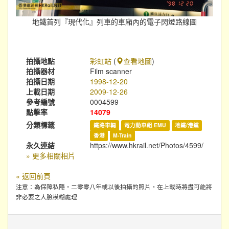
地鐵首列『現代化』列車的車廂內的電子閃燈路線圖
拍攝地點
彩虹站
(
查看地圖
)
拍攝器材
Film scanner
拍攝日期
1998-12-20
上載日期
2009-12-26
參考編號
0004599
點擊率
14079
分類標籤
鐵路車輛
電力動車組 EMU
地鐵/港鐵
香港
M-Train
永久連結
https://www.hkrail.net/Photos/4599/
» 更多相關相片
« 返回前頁
注意：為保障私隱，二零零八年或以後拍攝的照片，在上載時將盡可能將
非必要之人臉模糊處理