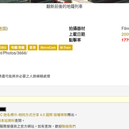
翻新前後的地鐵列車
地圖
)
拍攝器材
Fil
上載日期
200
點擊率
177
EMU
地鐵/港鐵
香港
MetroCam
M-Train
et/Photos/3666/
將盡可能將非必要之人臉模糊處理
C 姓名標示-相同方式分享 4.0 國際 授權條款
釋出。
使用本站資料
查閱。
路服務營運商之官方網站。如有查詢，歡迎
聯絡我們