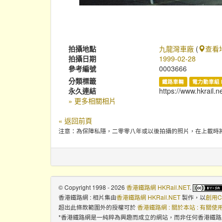
拍攝地點
九龍灣車廠
(
查看
拍攝日期
1999-02-28
參考編號
0003666
分類標籤
鐵路車輛
電力動車組 
永久連結
https://www.hkrail.n
» 更多相關相片
« 返回前頁
注意：為保障私隱，二零零八年或以後拍攝的照片，在上載時
© Copyright 1998 - 2026
香港鐵路網 HKRail.NET
.
香港鐵路網 : 相片集
由
香港鐵路網 HKRail.NET
製作，以
創用C
超出此條款範圍外的授權可於
香港鐵路網 : 關於本站 : 有關
*香港鐵路網是一純粹為興趣而成立的網站，而非任何香港鐵