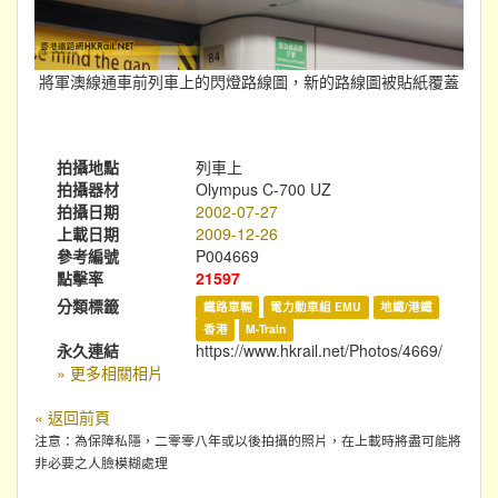
將軍澳線通車前列車上的閃燈路線圖，新的路線圖被貼紙覆蓋
拍攝地點
列車上
拍攝器材
Olympus C-700 UZ
拍攝日期
2002-07-27
上載日期
2009-12-26
參考編號
P004669
點擊率
21597
分類標籤
鐵路車輛
電力動車組 EMU
地鐵/港鐵
香港
M-Train
永久連結
https://www.hkrail.net/Photos/4669/
» 更多相關相片
« 返回前頁
注意：為保障私隱，二零零八年或以後拍攝的照片，在上載時將盡可能將
非必要之人臉模糊處理