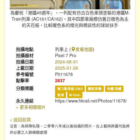
為慶祝『港鐵45週年』，一列配有仿古白色車頭塗裝的港鐵M-
Train列車 (AC161/CA162)，其中四節車廂模仿舊日橙色為主
的天花板，比較暖色系的燈光與標誌性的球狀扶手
拍攝地點
列車上 (
查看地圖
)
拍攝器材
Pixel 7 Pro
拍攝日期
2024-08-31
上載日期
2025-01-26
參考編號
P011678
點擊率
2837
分類標籤
電力動車組 EMU
鐵路車輛
地鐵/港鐵
香港
M-Train
永久連結
https://www.hkrail.net/Photos/11678/
» 更多相關相片
« 返回前頁
注意：為保障私隱，二零零八年或以後拍攝的照片，在上載時將盡可能將
非必要之人臉模糊處理