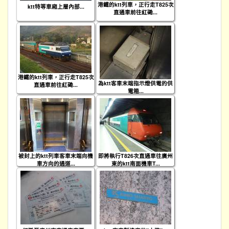
港鐵的ktt列車，正行走T825次
ktt特等車廂上層內部...
直通車前往紅磡...
港鐵的ktt列車，正行走T825次
為ktt客車末端指示燈供電的供
直通車前往紅磡...
電箱...
被封上的ktt列車客車末端向機
即將執行T826次直通車往廣州
車方向的通道...
東的ktt南面機車T...