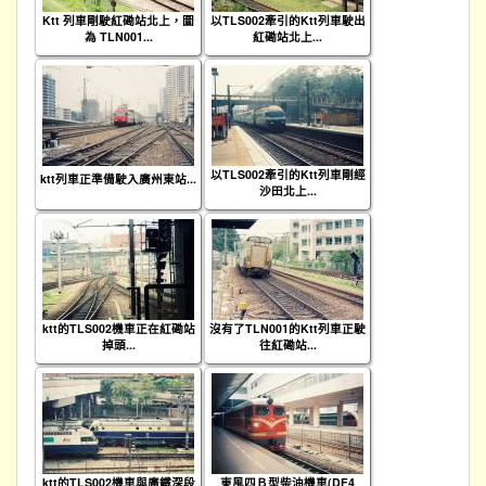
Ktt 列車剛駛紅磡站北上，圖
以TLS002牽引的Ktt列車駛出
為 TLN001...
紅磡站北上...
以TLS002牽引的Ktt列車剛經
ktt列車正準備駛入廣州東站...
沙田北上...
ktt的TLS002機車正在紅磡站
沒有了TLN001的Ktt列車正駛
掉頭...
往紅磡站...
ktt的TLS002機車與廣鐵深段
東風四Ｂ型柴油機車(DF4