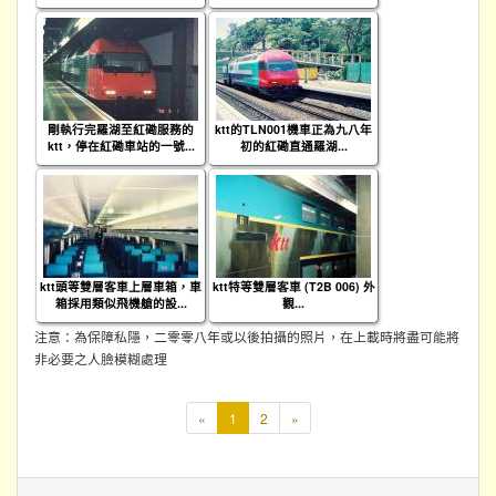
剛執行完羅湖至紅磡服務的
ktt的TLN001機車正為九八年
ktt，停在紅磡車站的一號...
初的紅磡直通羅湖...
ktt頭等雙層客車上層車箱，車
ktt特等雙層客車 (T2B 006) 外
箱採用類似飛機艙的設...
觀...
注意：為保障私隱，二零零八年或以後拍攝的照片，在上載時將盡可能將
非必要之人臉模糊處理
本
«
1
2
»
頁