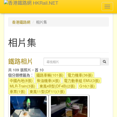
Toggl
navig
香港鐵路網
相片集
相片集
鐵路相片
共 109 張照片，首 10
個分類標籤為：
鐵路車輛(101張)
電力機車(36張)
中國內地(8張)
柴油機車(4張)
電力動車組 EMU(3張)
MLR-Train(3張)
東風4B型(DF4B)(2張)
G16(1張)
車票(1張)
東風11型(DF11)(1張)