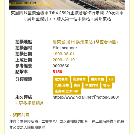
東風四Ｂ型柴油機車(DF4 2592)正拖著客卡行走深139次列車
﹝廣州至深圳﹞，駛入第一個中途站，廣州東站
拍攝地點
廣東省 廣州 廣州東站
(
查看地圖
)
拍攝器材
Film scanner
拍攝日期
1999-08-01
上載日期
2009-12-19
參考編號
0003660
點擊率
5156
分類標籤
電力機車
柴油機車
鐵路車輛
ktt
九鐵/港鐵
廣州
中國內地
香港
東風4B型(DF4B)
永久連結
https://www.hkrail.net/Photos/3660/
» 更多相關相片
« 返回前頁
注意：為保障私隱，二零零八年或以後拍攝的照片，在上載時將盡可能將
非必要之人臉模糊處理