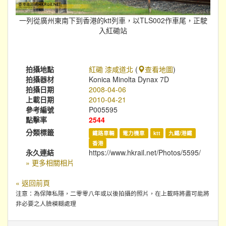
一列從廣州東南下到香港的ktt列車，以TLS002作車尾，正駛
入紅磡站
拍攝地點
紅磡 漆咸道北
(
查看地圖
)
拍攝器材
Konica Minolta Dynax 7D
拍攝日期
2008-04-06
上載日期
2010-04-21
參考編號
P005595
點擊率
2544
分類標籤
鐵路車輛
電力機車
ktt
九鐵/港鐵
香港
永久連結
https://www.hkrail.net/Photos/5595/
» 更多相關相片
« 返回前頁
注意：為保障私隱，二零零八年或以後拍攝的照片，在上載時將盡可能將
非必要之人臉模糊處理