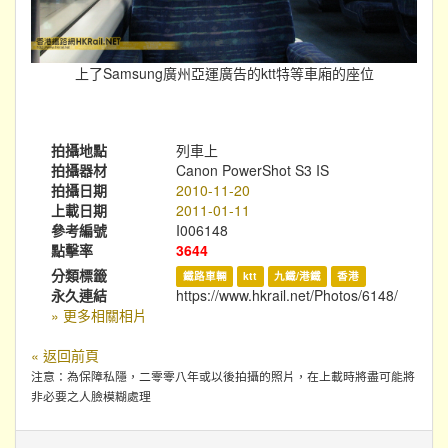
上了Samsung廣州亞運廣告的ktt特等車廂的座位
拍攝地點
列車上
拍攝器材
Canon PowerShot S3 IS
拍攝日期
2010-11-20
上載日期
2011-01-11
參考編號
I006148
點擊率
3644
分類標籤
鐵路車輛
ktt
九鐵/港鐵
香港
永久連結
https://www.hkrail.net/Photos/6148/
» 更多相關相片
« 返回前頁
注意：為保障私隱，二零零八年或以後拍攝的照片，在上載時將盡可能將
非必要之人臉模糊處理