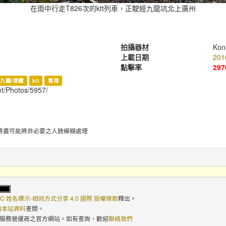
在雨中行走T826次的ktt列車，正駛經九龍坑北上廣州
拍攝器材
Kon
上載日期
201
點擊率
297
九鐵/港鐵
ktt
香港
et/Photos/5957/
將盡可能將非必要之人臉模糊處理
C 姓名標示-相同方式分享 4.0 國際 授權條款
釋出。
使用本站資料
查閱。
路服務營運商之官方網站。如有查詢，歡迎
聯絡我們