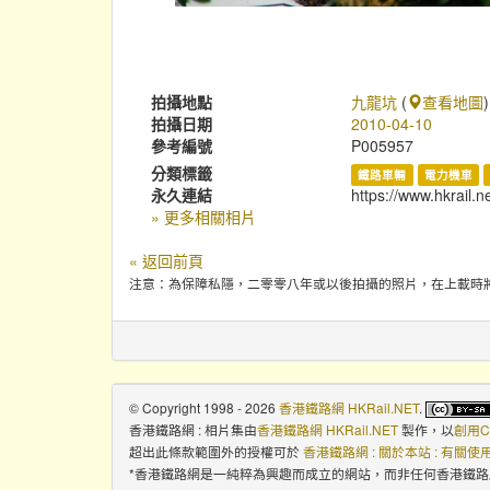
拍攝地點
九龍坑
(
查看地圖
)
拍攝日期
2010-04-10
參考編號
P005957
分類標籤
鐵路車輛
電力機車
永久連結
https://www.hkrail.n
» 更多相關相片
« 返回前頁
注意：為保障私隱，二零零八年或以後拍攝的照片，在上載時
© Copyright 1998 - 2026
香港鐵路網 HKRail.NET
.
香港鐵路網 : 相片集
由
香港鐵路網 HKRail.NET
製作，以
創用C
超出此條款範圍外的授權可於
香港鐵路網 : 關於本站 : 有關
*香港鐵路網是一純粹為興趣而成立的網站，而非任何香港鐵