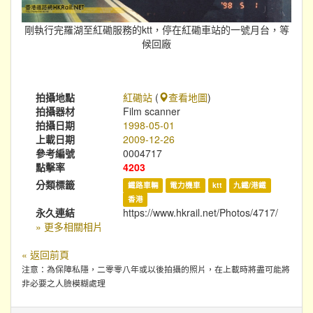
剛執行完羅湖至紅磡服務的ktt，停在紅磡車站的一號月台，等
候回廠
拍攝地點
紅磡站
(
查看地圖
)
拍攝器材
Film scanner
拍攝日期
1998-05-01
上載日期
2009-12-26
參考編號
0004717
點擊率
4203
分類標籤
鐵路車輛
電力機車
ktt
九鐵/港鐵
香港
永久連結
https://www.hkrail.net/Photos/4717/
» 更多相關相片
« 返回前頁
注意：為保障私隱，二零零八年或以後拍攝的照片，在上載時將盡可能將
非必要之人臉模糊處理