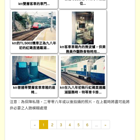
位...
ktt雙層客車的車門...
ktt的TLS002機車正為九八年
ktt客車車箱內的微波爐，供乘
初的紅磡直通羅湖...
務員作翻熱食物時用...
ktt普通等雙層客車車箱的座
ktt在九八年初執行紅磡直通羅
椅...
湖服務時，特等車卡掛...
注意：為保障私隱，二零零八年或以後拍攝的照片，在上載時將盡可能將
非必要之人臉模糊處理
本
«
1
2
3
4
5
6
...
»
頁