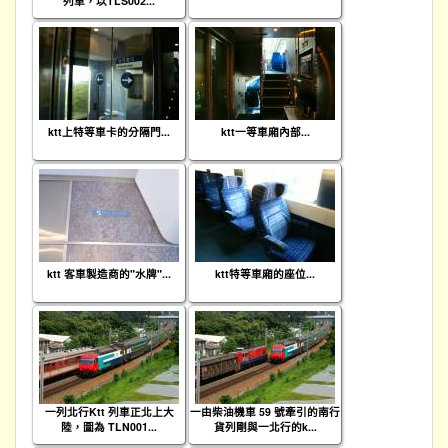
列車，以TLS002...
ktt上特等車卡的分隔門...
ktt一等車廂內部...
ktt 客車製造商的"水牌"...
ktt特等車廂的座位...
一列北行Ktt 列車正北上大
一由柴油機車 59 號牽引的南行
陸，圖為 TLN001...
貨列剛與一北行的k...