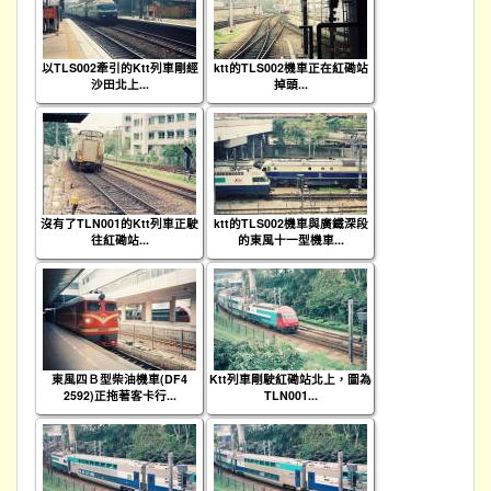
以TLS002牽引的Ktt列車剛經
ktt的TLS002機車正在紅磡站
沙田北上...
掉頭...
沒有了TLN001的Ktt列車正駛
ktt的TLS002機車與廣鐵深段
往紅磡站...
的東風十一型機車...
東風四Ｂ型柴油機車(DF4
Ktt列車剛駛紅磡站北上，圖為
2592)正拖著客卡行...
TLN001...