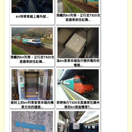
港鐵的ktt列車，正行走T825次
ktt特等車廂上層內部...
直通車前往紅磡...
港鐵的ktt列車，正行走T825次
為ktt客車末端指示燈供電的供
直通車前往紅磡...
電箱...
被封上的ktt列車客車末端向機
即將執行T826次直通車往廣州
車方向的通道...
東的ktt南面機車T...