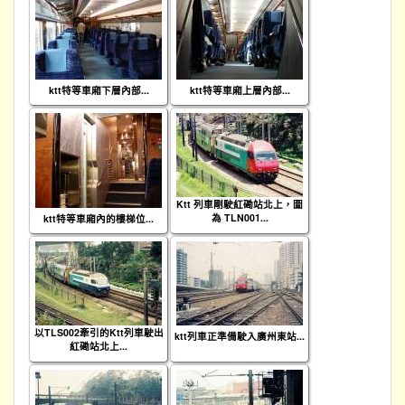
ktt特等車廂下層內部...
ktt特等車廂上層內部...
Ktt 列車剛駛紅磡站北上，圖
為 TLN001...
ktt特等車廂內的樓梯位...
以TLS002牽引的Ktt列車駛出
ktt列車正準備駛入廣州東站...
紅磡站北上...