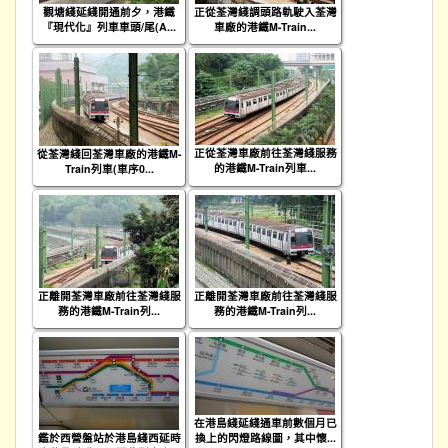
觀塘綫延綫開通前夕，港鐵
正從荃灣綫調頭路軌駛入荃灣
『現代化』列車車頭/尾(A...
車廠的港鐵M-Train...
正從荃灣車廠前往荃灣綫服務
從荃灣綫回荃灣車廠的港鐵M-
的港鐵M-Train列車...
Train列車(車序0...
正離開荃灣車廠前往荃灣綫服
正離開荃灣車廠前往荃灣綫服
務的港鐵M-Train列...
務的港鐵M-Train列...
在港島綫延綫通車前數個月已
鑑於西營盤站於港島綫西延時
換上的閃燈路線圖，其中懷...