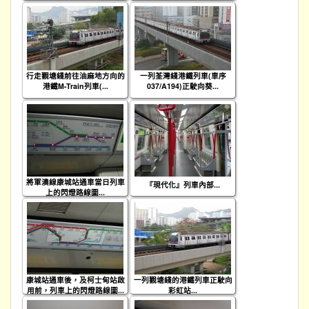
行走觀塘綫前往油麻地方向的
一列荃灣綫港鐵列車(車序
港鐵M-Train列車(...
037/A194)正駛向葵...
將軍澳線康城站通車當日列車
『現代化』列車內部...
上的閃燈路線圖...
康城站通車後，及柯士甸站啟
一列觀塘綫的港鐵列車正駛向
用前，列車上的閃燈路線圖...
彩虹站...