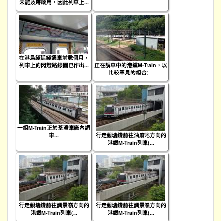
未能及時啟用，因此列車上...
在港島綫延綫通車前數個月，
列車上的閃燈路線圖已作出...
正在調車中的港鐵M-Train，以
比較罕見的組合(...
一組M-Train正於荃灣車廠內調
車...
行走觀塘綫前往油麻地方向的
港鐵M-Train列車(...
行走觀塘綫前往調景嶺方向的
行走觀塘綫前往調景嶺方向的
港鐵M-Train列車(...
港鐵M-Train列車(...