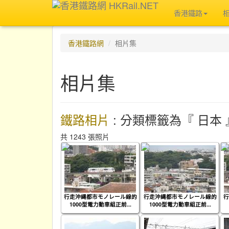
香港鐵路
香港鐵路網
相片集
相片集
鐵路相片
: 分類標籤為『 日本 
共 1243 張照片
行走沖縄都市モノレール線的
行走沖縄都市モノレール線的
行
1000型電力動車組正前...
1000型電力動車組正前...