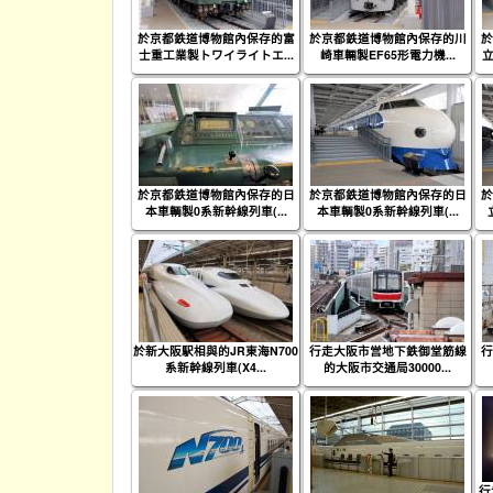
於京都鉄道博物館內保存的富
於京都鉄道博物館內保存的川
於
士重工業製トワイライトエ...
崎車輛製EF65形電力機...
立
於京都鉄道博物館內保存的日
於京都鉄道博物館內保存的日
於
本車輌製0系新幹線列車(...
本車輌製0系新幹線列車(...
於新大阪駅相與的JR東海N700
行走大阪市営地下鉄御堂筋線
行
系新幹線列車(X4...
的大阪市交通局30000...
行