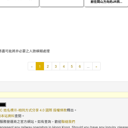
前往岡山方向的JR西...
將盡可能將非必要之人臉模糊處理
本
«
1
2
3
4
5
6
...
»
頁
C 姓名標示-相同方式分享 4.0 國際 授權條款
釋出。
使用本站資料
查閱。
路服務營運商之官方網站。如有查詢，歡迎
聯絡我們
 represent any railway operators in Hong Kong. Should you have any inquiry, please 