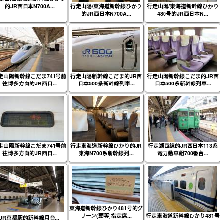
的JR西日本N700A...
行走山陽/東海道新幹線ひかり
行走山陽/東海道新幹線ひかり
的JR西日本N700A...
480号的JR西日本N...
走山陽新幹線こだま741号前
行走山陽新幹線こだま的JR西
行走山陽新幹線こだま的JR西
往博多方向的JR西日...
日本500系新幹線列車...
日本500系新幹線列車...
走山陽新幹線こだま741号前
行走東海道新幹線ひかり的JR
行走湖西線的JR西日本113系
往博多方向的JR西日...
東海N700系新幹線列...
電力動車組700番台...
東海道新幹線ひかり481号的グ
リーン(頭等)指定席...
行走東海道新幹線ひかり481号
JR京都駅的新幹線月台...