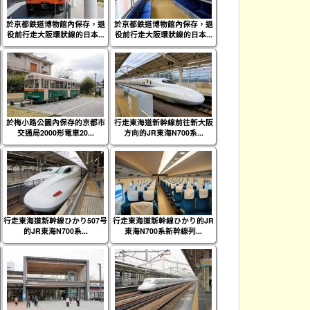
於京都鉄道博物館內保存，退
於京都鉄道博物館內保存，退
役前行走大阪環狀線的日本...
役前行走大阪環狀線的日本...
於梅小路公園內保存的京都市
行走東海道新幹線前往新大阪
交通局2000形電車20...
方向的JR東海N700系...
行走東海道新幹線ひかり507号
行走東海道新幹線ひかり的JR
的JR東海N700系...
東海N700系新幹線列...