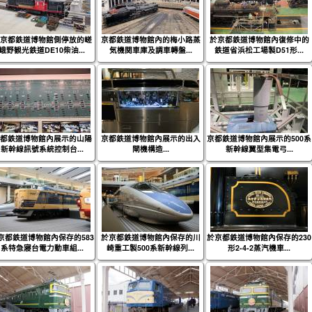
京都鉄道博物館側停放的嵯
京都鉄道博物館內的梅小路蒸
於京都鉄道博物館內復修中的
峨野観光鉄道DE10柴油...
気機関車庫及調車轉盤...
鉄道省浜松工場製D51形...
都鉄道博物館內展示的山陽
京都鉄道博物館內展示的出入
京都鉄道博物館內展示的500系
新幹線訊號系統控制台...
閘機構造...
新幹線翼型集電弓...
京都鉄道博物館內保存的583
於京都鉄道博物館內保存的川
於京都鉄道博物館內保存的230
系特急寢台電力動車組...
崎重工製500系新幹線列...
形2-4-2蒸汽機車...