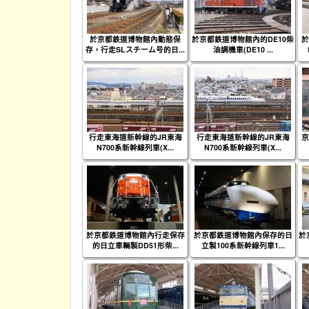
於京都鉄道博物館內動態保
於京都鉄道博物館內的DE10柴
於
存，行走SLスチーム号的日...
油調機車(DE10 ...
行走東海道新幹線的JR東海
行走東海道新幹線的JR東海
京
N700系新幹線列車(X...
N700系新幹線列車(X...
於京都鉄道博物館內行走保存
於京都鉄道博物館內保存的日
於
的日立車輌製DD51形柴...
立製100系新幹線列車1...