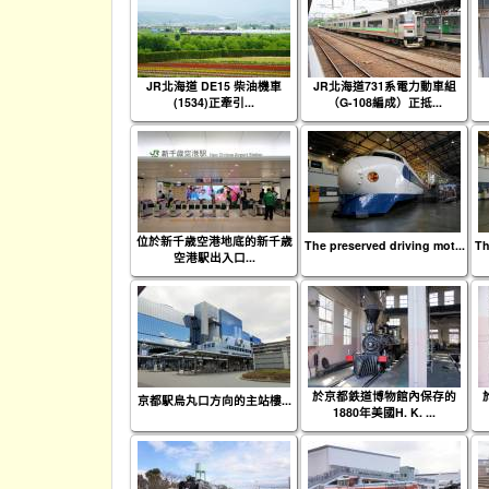
JR北海道 DE15 柴油機車
JR北海道731系電力動車組
(1534)正牽引...
（G-108編成）正抵...
位於新千歳空港地底的新千歳
The preserved driving mot...
Th
空港駅出入口...
於京都鉄道博物館內保存的
京都駅烏丸口方向的主站樓...
1880年美國H. K. ...