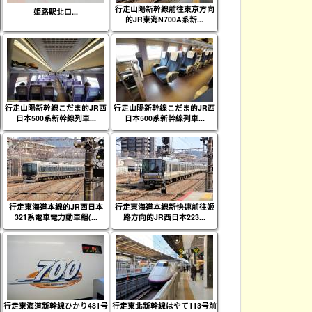
行走山陽新幹線前往東京方向
姫路駅北口...
的JR東海N700A系新...
行走山陽新幹線こだま的JR西
行走山陽新幹線こだま的JR西
日本500系新幹線列車...
日本500系新幹線列車...
行走東海道本線的JR西日本
行走東海道本線新快速前往姬
321系電車電力動車組(...
路方向的JR西日本223...
行走東海道新幹線ひかり481号
行走東北新幹線はやて113号前