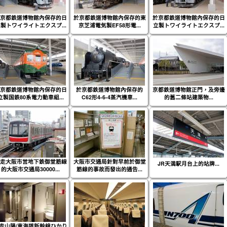
京都鉄道博物館內保存的日
於京都鉄道博物館內保存的東
於京都鉄道博物館內保存的日
製トワイライトエクスプ...
京芝浦電気製EF58形電...
立製トワイライトエクスプ...
京都鉄道博物館內保存的日
於京都鉄道博物館內保存的
京都鉄道博物館正門，及旁邊
立製国鉄80系電力動車組...
C62形4-6-4蒸汽機車...
的舊二條站建築物...
走大阪市営地下鉄御堂筋線
大阪市交通局針對早前於御堂
JR天満駅月台上的站牌...
的大阪市交通局30000...
筋線的事故而發出的通告...
走山陽/東海道新幹線ひかり