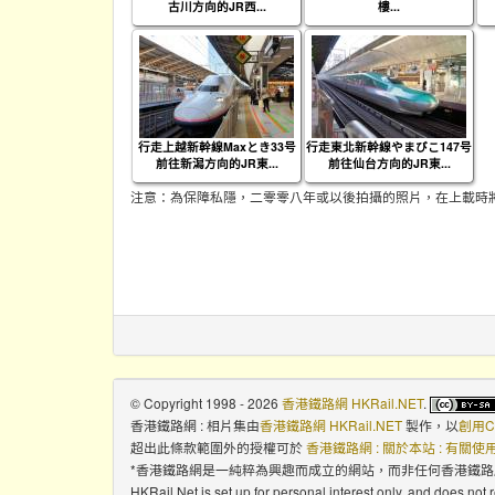
古川方向的JR西...
樓...
行走上越新幹線Maxとき33号
行走東北新幹線やまびこ147号
前往新潟方向的JR東...
前往仙台方向的JR東...
注意：為保障私隱，二零零八年或以後拍攝的照片，在上載時
© Copyright 1998 - 2026
香港鐵路網 HKRail.NET
.
香港鐵路網 : 相片集
由
香港鐵路網 HKRail.NET
製作，以
創用C
超出此條款範圍外的授權可於
香港鐵路網 : 關於本站 : 有關
*香港鐵路網是一純粹為興趣而成立的網站，而非任何香港鐵
HKRail.Net is set up for personal interest only, and does not