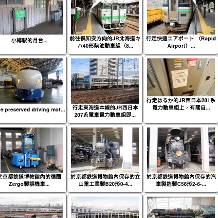
前往倶知安方向的JR北海道キ
行走快速エアポート （Rapid
小樽駅的月台...
ハ40形柴油動車組（8...
Airport）...
行走はるか的JR西日本281系
行走東海道本線的JR西日本
電力動車組上，有關自...
e preserved driving mot...
207系電車電力動車組即...
於京都鉄道博物館內的德國
於京都鉄道博物館內保存的立
於京都鉄道博物館內保存的汽
Zergo製調機車...
山重工業製B20形0-4...
車製造製C58形2-6-...