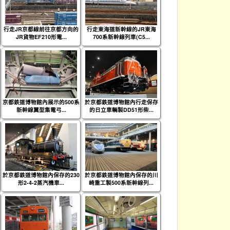
行走JR京都線前往京都方向的
行走東海道新幹線的JR東海
JR貨物EF210形電...
700系新幹線列車(C5...
京都鉄道博物館內展示的500系
於京都鉄道博物館內行走保存
新幹線翼型集電弓...
的日立車輌製DD51形柴...
於京都鉄道博物館內保存的230
於京都鉄道博物館內保存的川
形2-4-2蒸汽機車...
崎重工製500系新幹線列...