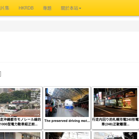
相片集
HKRDB
專題
關於本站
』
走沖縄都市モノレール線的
行走内回り的札幌市電240形電
The preserved driving mot...
1000型電力動車組正前...
車(248)正駛離狸...