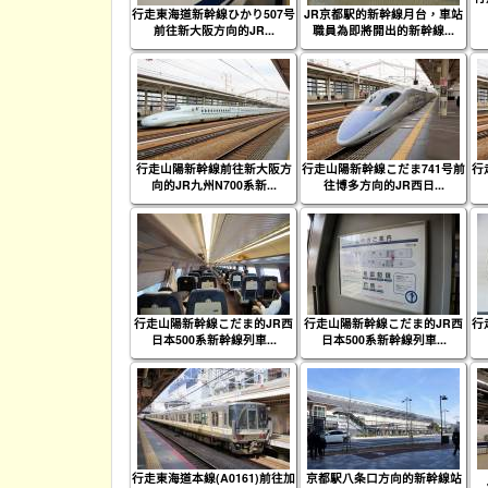
行走東海道新幹線ひかり507号
JR京都駅的新幹線月台，車站
前往新大阪方向的JR...
職員為即將開出的新幹線...
行走山陽新幹線前往新大阪方
行走山陽新幹線こだま741号前
行
向的JR九州N700系新...
往博多方向的JR西日...
行走山陽新幹線こだま的JR西
行走山陽新幹線こだま的JR西
行
日本500系新幹線列車...
日本500系新幹線列車...
行走東海道本線(A0161)前往加
京都駅八条口方向的新幹線站