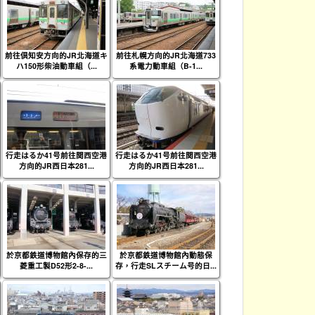
前往倶知安方向的JR北海道キ
前往札幌方向的JR北海道733
ハ150形柴油動車組（...
系電力動車組（B-1...
行走はるか41号前往関西空港
行走はるか41号前往関西空港
方向的JR西日本281...
方向的JR西日本281...
於京都鉄道博物館內保存的三
於京都鉄道博物館內動態保
菱重工製D52形2-8-...
存，行走SLスチーム号的日...