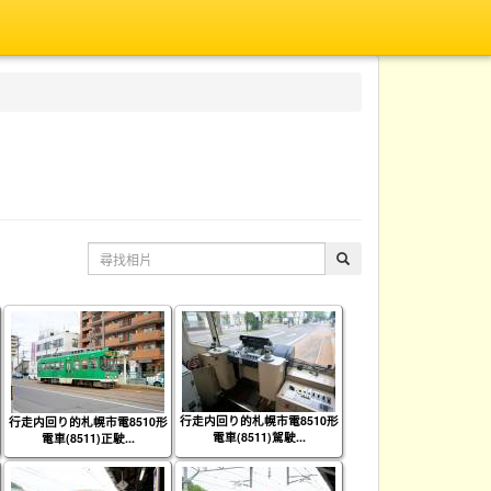
行走内回り的札幌市電8510形
行走内回り的札幌市電8510形
電車(8511)駕駛...
電車(8511)正駛...