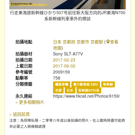
行走東海道新幹線ひかり507号前往新大阪方向的JR東海N700
系新幹線列車車外的標誌
拍攝地點
日本 京都府 京都市 京都駅
(
查看
地圖
)
拍攝器材
Sony SLT-A77V
拍攝日期
2017-02-23
上載日期
2017-06-02
參考編號
2009159
點擊率
758
分類標籤
鐵路車輛
電力動車組 EMU
新幹線
京都
日本
新幹線N700系
永久連結
https://www.hkrail.net/Photos/9159/
» 更多相關相片
« 返回前頁
注意：為保障私隱，二零零八年或以後拍攝的照片，在上載時將盡可能將
非必要之人臉模糊處理