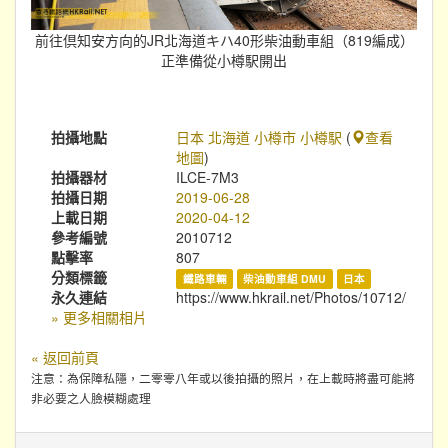
前往倶知安方向的JR北海道キハ40形柴油動車組（819編成）
正準備從小樽駅開出
拍攝地點
日本 北海道 小樽市 小樽駅
(
查看
地圖
)
拍攝器材
ILCE-7M3
拍攝日期
2019-06-28
上載日期
2020-04-12
參考編號
2010712
點擊率
807
分類標籤
鐵路車輛
柴油動車組 DMU
日本
永久連結
https://www.hkrail.net/Photos/10712/
» 更多相關相片
« 返回前頁
注意：為保障私隱，二零零八年或以後拍攝的照片，在上載時將盡可能將
非必要之人臉模糊處理