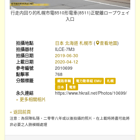
行走内回り的札幌市電8510形電車(8511)正駛離ロープウェイ
入口
拍攝地點
日本 北海道 札幌市
(
查看地圖
)
拍攝器材
ILCE-7M3
拍攝日期
2019-06-30
上載日期
2020-04-12
參考編號
2010699
點擊率
768
分類標籤
鐵路車輛
電力動車組 EMU
札幌
日本
電車
永久連結
https://www.hkrail.net/Photos/10699/
» 更多相關相片
« 返回前頁
注意：為保障私隱，二零零八年或以後拍攝的照片，在上載時將盡可能將
非必要之人臉模糊處理