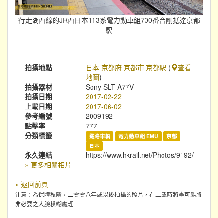
行走湖西線的JR西日本113系電力動車組700番台剛抵達京都
駅
拍攝地點
日本 京都府 京都市 京都駅
(
查看
地圖
)
拍攝器材
Sony SLT-A77V
拍攝日期
2017-02-22
上載日期
2017-06-02
參考編號
2009192
點擊率
777
分類標籤
鐵路車輛
電力動車組 EMU
京都
日本
永久連結
https://www.hkrail.net/Photos/9192/
» 更多相關相片
« 返回前頁
注意：為保障私隱，二零零八年或以後拍攝的照片，在上載時將盡可能將
非必要之人臉模糊處理