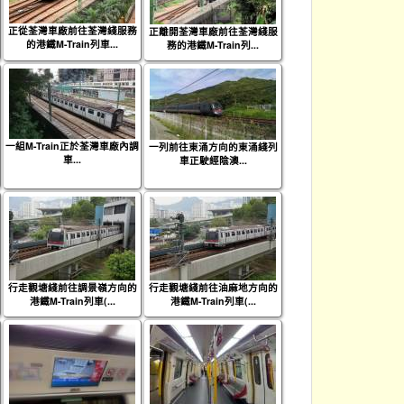
正從荃灣車廠前往荃灣綫服務
正離開荃灣車廠前往荃灣綫服
的港鐵M-Train列車...
務的港鐵M-Train列...
一組M-Train正於荃灣車廠內調
一列前往東涌方向的東涌綫列
車...
車正駛經陰澳...
行走觀塘綫前往調景嶺方向的
行走觀塘綫前往油麻地方向的
港鐵M-Train列車(...
港鐵M-Train列車(...