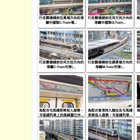
行走觀塘綫前往黃埔方向的港
行走觀塘綫前往何文田方向的
兩
鐵中國製C-Train電...
港鐵中國製Q-Train...
行走觀塘綫前往何文田方向的
行走觀塘綫前往調景嶺方向的
行
港鐵C-Train列車(...
港鐵M-Train列車(...
為配合屯馬綫即將投入服務，
為配合香港西九龍站及屯馬綫
南
市區綫列車上的路線圖已作...
即將投入服務，市區綫列車...