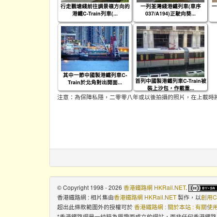
行走觀塘綫前往調景嶺方向的
一列荃灣綫港鐵列車(車序
一
港鐵C-Train列車(...
037/A194)正駛向葵...
其中一節中國製港鐵列車C-
首列中國製港鐵列車C-Train被
Train於北角對出開面...
裝上沙包，作載重...
注意：為保障私隱，二零零八年或以後拍攝的照片，在上載時
© Copyright 1998 - 2026
香港鐵路網 HKRail.NET
.
香港鐵路網 : 相片集
由
香港鐵路網 HKRail.NET
製作，以
創用C
超出此條款範圍外的授權可於
香港鐵路網 : 關於本站 : 有關
*香港鐵路網是一純粹為興趣而成立的網站，而非任何香港鐵