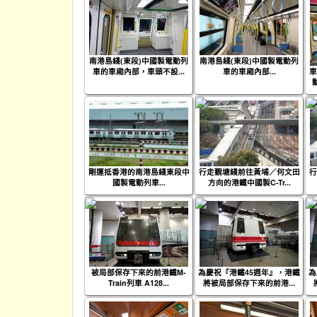
南港島綫(東段)中國製電動列
南港島綫(東段)中國製電動列
車的車廂內部，車頭不設...
車的車廂內部...
車
剛運抵香港的南港島綫東段中
行走觀塘綫前往黃埔／何文田
行
國製電動列車...
方向的港鐵中國製C-Tr...
被局部保存下來的前港鐵M-
為慶祝『港鐵45週年』，港鐵
為
Train列車 A128...
將被局部保存下來的前港...