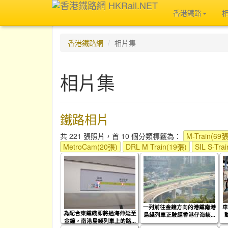
香港鐵路
香港鐵路網
相片集
相片集
鐵路相片
共 221 張照片，首 10 個分類標籤為：
M-Train(69張
MetroCam(20張)
DRL M Train(19張)
SIL S-Tra
一列前往金鐘方向的港鐵南港
車
為配合東鐵綫即將過海伸延至
島綫列車正駛經香港仔海峽...
金鐘，南港島綫列車上的路...