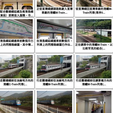
正從荃灣綫調頭路軌駛入荃灣
從荃灣綫回荃灣車廠的港鐵M-
配合觀塘綫延綫及南港島綫
車廠的港鐵M-Train...
Train列車(車序0...
東段）即將投入服務，市...
港島綫延綫通車前數個月已
在港島綫延綫通車前數個月，
上的閃燈路線圖，其中懷...
列車上的閃燈路線圖已作出...
正在調車中的港鐵M-Train，以
比較罕見的組合(...
走觀塘綫前往油麻地方向的
行走觀塘綫前往油麻地方向的
行走觀塘綫前往調景嶺方向的
港鐵C-Train列車(...
港鐵M-Train列車(...
港鐵M-Train列車(...