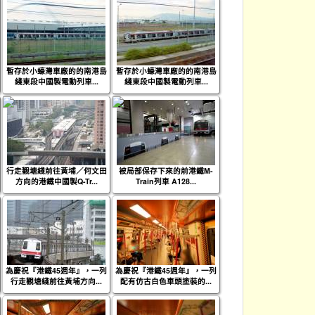
暫存於小蠔灣車廠的的南港島
暫存於小蠔灣車廠的的南港島
綫東段中國製電動列車...
綫東段中國製電動列車...
行走觀塘綫前往黃埔／何文田
被局部保存下來的前港鐵M-
方向的港鐵中國製Q-Tr...
Train列車 A128...
為慶祝『港鐵45週年』，一列
為慶祝『港鐵45週年』，一列
行走觀塘綫前往黃埔方向...
配有仿古白色車頭塗裝的...