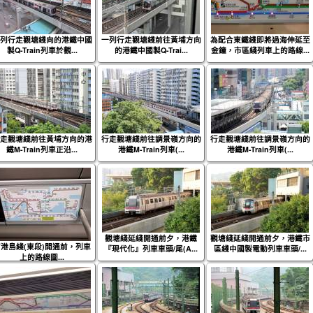
列行走觀塘綫向的港鐵中國
一列行走觀塘綫前往黃埔方向
為配合東鐵綫即將過海伸延至
製Q-Train列車於觀...
的港鐵中國製Q-Trai...
金鐘，市區綫列車上的路線...
走觀塘綫前往黃埔方向的港
行走觀塘綫前往調景嶺方向的
行走觀塘綫前往調景嶺方向的
鐵M-Train列車正沿...
港鐵M-Train列車(...
港鐵M-Train列車(...
觀塘綫延綫開通前夕，港鐵
觀塘綫延綫開通前夕，港鐵市
港島綫(東段)開通前，列車
『現代化』列車車頭/尾(A...
區綫中國製電動列車車頭/...
上的路線圖...