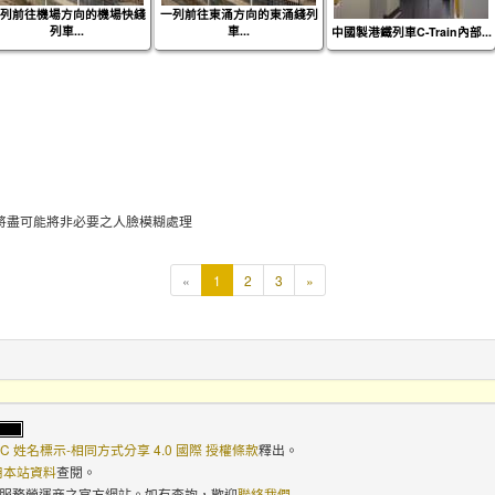
列前往機場方向的機場快綫
一列前往東涌方向的東涌綫列
列車...
車...
中國製港鐵列車C-Train內部...
將盡可能將非必要之人臉模糊處理
本
«
1
2
3
»
頁
C 姓名標示-相同方式分享 4.0 國際 授權條款
釋出。
使用本站資料
查閱。
路服務營運商之官方網站。如有查詢，歡迎
聯絡我們