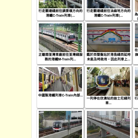
行走觀塘綫前往調景嶺方向的
行走觀塘綫前往油麻地方向的
為
港鐵C-Train列車(...
港鐵C-Train列車(...
（
在
正離開荃灣車廠前往荃灣綫服
鑑於西營盤站於港島綫西延時
換
務的港鐵M-Train列...
未能及時啟用，因此列車上...
中國製港鐵列車C-Train內部...
一列停在欣澳站的迪士尼綫列
行
車...