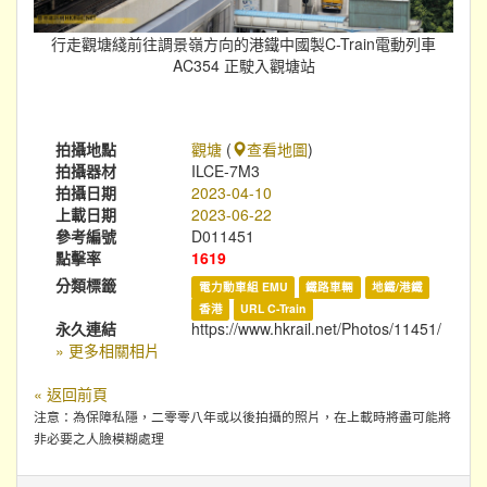
行走觀塘綫前往調景嶺方向的港鐵中國製C-Train電動列車
AC354 正駛入觀塘站
拍攝地點
觀塘
(
查看地圖
)
拍攝器材
ILCE-7M3
拍攝日期
2023-04-10
上載日期
2023-06-22
參考編號
D011451
點擊率
1619
分類標籤
電力動車組 EMU
鐵路車輛
地鐵/港鐵
香港
URL C-Train
永久連結
https://www.hkrail.net/Photos/11451/
» 更多相關相片
« 返回前頁
注意：為保障私隱，二零零八年或以後拍攝的照片，在上載時將盡可能將
非必要之人臉模糊處理