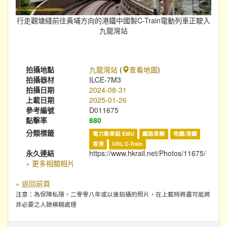
行走觀塘綫前往黃埔方向的港鐵中國製C-Train電動列車正駛入
九龍灣站
拍攝地點
九龍灣站
(
查看地圖
)
拍攝器材
ILCE-7M3
拍攝日期
2024-08-31
上載日期
2025-01-26
參考編號
D011675
點擊率
880
分類標籤
電力動車組 EMU
鐵路車輛
地鐵/港鐵
香港
URL C-Train
永久連結
https://www.hkrail.net/Photos/11675/
» 更多相關相片
« 返回前頁
注意：為保障私隱，二零零八年或以後拍攝的照片，在上載時將盡可能將
非必要之人臉模糊處理