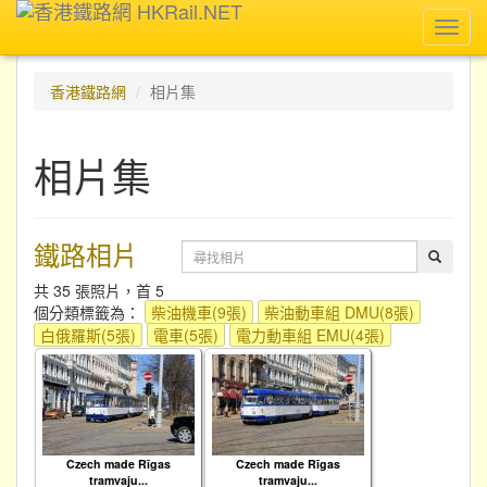
Toggl
navig
香港鐵路網
相片集
相片集
鐵路相片
共 35 張照片，首 5
個分類標籤為：
柴油機車(9張)
柴油動車組 DMU(8張)
白俄羅斯(5張)
電車(5張)
電力動車組 EMU(4張)
Czech made Rīgas
Czech made Rīgas
tramvaju...
tramvaju...