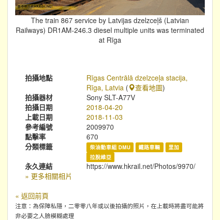
The train 867 service by Latvijas dzelzceļš (Latvian
Railways) DR1AM-246.3 diesel multiple units was terminated
at Rīga
拍攝地點
Rīgas Centrālā dzelzceļa stacija,
Rīga, Latvia
(
查看地圖
)
拍攝器材
Sony SLT-A77V
拍攝日期
2018-04-20
上載日期
2018-11-03
參考編號
2009970
點擊率
670
分類標籤
柴油動車組 DMU
鐵路車輛
里加
拉脫維亞
永久連結
https://www.hkrail.net/Photos/9970/
» 更多相關相片
« 返回前頁
注意：為保障私隱，二零零八年或以後拍攝的照片，在上載時將盡可能將
非必要之人臉模糊處理