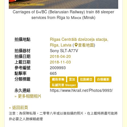
Carriages of Бч/BČ (Belarusian Railway) train 88 sleeper
services from Rīga to Мінск (Minsk)
拍攝地點
Rīgas Centrālā dzelzceļa stacija,
Rīga, Latvia
(
查看地圖
)
拍攝器材
Sony SLT-A77V
拍攝日期
2018-04-20
上載日期
2018-11-03
參考編號
2009993
點擊率
665
分類標籤
鐵路車輛
里加
拉脫維亞
白俄羅斯
臥鋪列車 Sleeper
永久連結
https://www.hkrail.net/Photos/9993/
» 更多相關相片
« 返回前頁
注意：為保障私隱，二零零八年或以後拍攝的照片，在上載時將盡可能將
非必要之人臉模糊處理