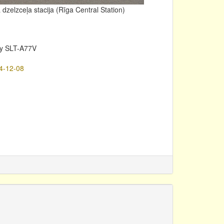
dzelzceļa stacija (Rīga Central Station)
y SLT-A77V
4-12-08