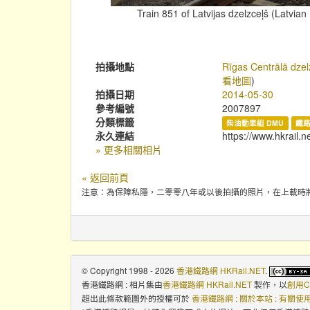
Train 851 of Latvijas dzelzceļš (Latvia
拍攝地點
Rīgas Centrālā dzelz
看地圖
)
拍攝日期
2014-05-30
參考編號
2007897
分類標籤
柴油動車組 DMU
鐵
永久連結
https://www.hkrail.n
» 更多相關相片
« 返回前頁
注意：為保障私隱，二零零八年或以後拍攝的照片，在上載時
© Copyright 1998 - 2026
香港鐵路網 HKRail.NET
.
香港鐵路網 : 相片集
由
香港鐵路網 HKRail.NET
製作，以
創用C
超出此條款範圍外的授權可於
香港鐵路網 : 關於本站 : 有關