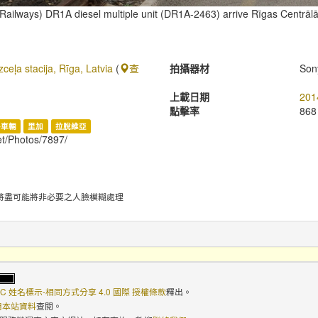
n Railways) DR1A diesel multiple unit (DR1A-2463) arrive Rīgas Centrālā 
ceļa stacija, Rīga, Latvia
(
查
拍攝器材
Son
上載日期
201
點擊率
868
路車輛
里加
拉脫維亞
et/Photos/7897/
將盡可能將非必要之人臉模糊處理
C 姓名標示-相同方式分享 4.0 國際 授權條款
釋出。
使用本站資料
查閱。