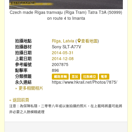
Czech made Rīgas tramvaju (Rīga Tram) Tatra T3A (50999)
on route 4 to Imanta
拍攝地點
Rīga, Latvia
(
查看地圖
)
拍攝器材
Sony SLT-A77V
拍攝日期
2014-05-31
上載日期
2014-12-08
參考編號
2007875
點擊率
896
分類標籤
鐵路車輛
里加
拉脫維亞
電車
永久連結
https://www.hkrail.net/Photos/7875/
» 更多相關相片
« 返回前頁
注意：為保障私隱，二零零八年或以後拍攝的照片，在上載時將盡可能將
非必要之人臉模糊處理