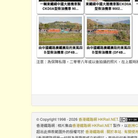
一輛東鐵綫中國大連機車製
東鐵綫中國大連機車製CKD0A
CKD0A型柴油機車 90...
型柴油機車 9002...
由中國鐵路廣鐵廣段的東風四
由中國鐵路廣鐵廣段的東風四
Ｂ型柴油機車 (DF4B...
Ｂ型柴油機車 (DF4B...
注意：為保障私隱，二零零八年或以後拍攝的照片，在上載時
© Copyright 1998 - 2026
香港鐵路網 HKRail.NET
.
香港鐵路網 : 相片集
由
香港鐵路網 HKRail.NET
製作，以
創用C
超出此條款範圍外的授權可於
香港鐵路網 : 關於本站 : 有關
*香港鐵路網是一純粹為興趣而成立的網站，而非任何香港鐵