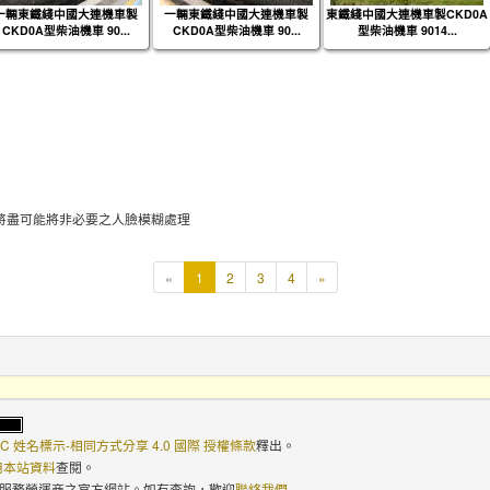
一輛東鐵綫中國大連機車製
一輛東鐵綫中國大連機車製
東鐵綫中國大連機車製CKD0A
CKD0A型柴油機車 90...
CKD0A型柴油機車 90...
型柴油機車 9014...
將盡可能將非必要之人臉模糊處理
本
«
1
2
3
4
»
頁
C 姓名標示-相同方式分享 4.0 國際 授權條款
釋出。
使用本站資料
查閱。
路服務營運商之官方網站。如有查詢，歡迎
聯絡我們