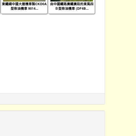
東鐵綫中國大連機車製CKD0A
由中國鐵路廣鐵廣段的東風四
型柴油機車 9014...
Ｂ型柴油機車 (DF4B...