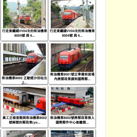
行走東鐵綫VV04次的柴油機車
行走東鐵綫VV04次的柴油機車
8004號 與 6...
8004號 與 6...
柴油機車8001號正準備到貨場
柴油機車8002 正駛經沙田站北
內將郵政車調到國際郵...
上...
員工正檢查剛與柴油機車8002
柴油機車8002號將郵政車推入
號解開的郵政車(yo...
國際郵件中心後離開...