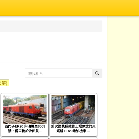
5張)
西門子ER20 柴油機車8003
於火炭軌道維修工場停放的東
號，調車後於沙田貨...
鐵綫 ER20柴油機車 ...