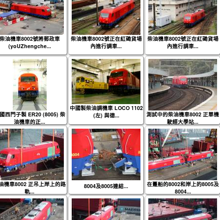
柴油機車8002號將郵政車
柴油機車8002號正在紅磡貨場
柴油機車8002號正在紅磡貨場
(yoUZhengche...
內進行調車...
內進行調車...
中國製柴油調機車 LOCO 1102
國西門子製 ER20 (8005) 柴
測試中的柴油機車8002 正單機
(左) 與德...
油機車的正...
駛經大學站...
油機車8002 正吊上岸上的路
在躉船的8002和岸上的8005及
8004及8005連結...
軌...
8004...