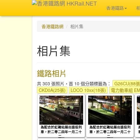
香港鐵路
香港鐵路網
相片集
相片集
鐵路相片
共 303 張照片，首 10 個分類標籤為：
G26CU(88張
CKD0A(25張)
LOCO 10xx(18張)
電力動車組 EM
為配合於紅磡站展出退役列
為配合於紅磡站展出退役列
車，於二零二四年一月二十
車，於二零二四年一月二十
二...
二...