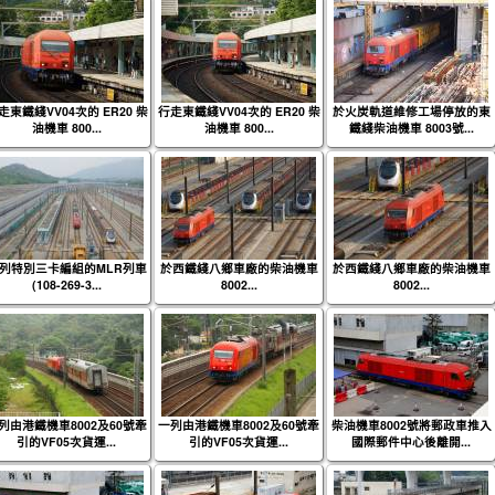
走東鐵綫VV04次的 ER20 柴
行走東鐵綫VV04次的 ER20 柴
於火炭軌道維修工場停放的東
油機車 800...
油機車 800...
鐵綫柴油機車 8003號...
列特別三卡編組的MLR列車
於西鐵綫八鄉車廠的柴油機車
於西鐵綫八鄉車廠的柴油機車
(108-269-3...
8002...
8002...
列由港鐵機車8002及60號牽
一列由港鐵機車8002及60號牽
柴油機車8002號將郵政車推入
引的VF05次貨運...
引的VF05次貨運...
國際郵件中心後離開...