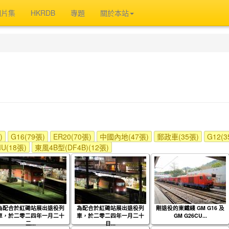
相片集
HKRDB
專題
關於本站
)
G16(79張)
ER20(70張)
中國內地(47張)
郵政車(35張)
G12(3
U(18張)
東風4B型(DF4B)(12張)
為配合於紅磡站展出退役列
為配合於紅磡站展出退役列
剛退役的東鐵綫 GM G16 及
車，於二零二四年一月二十
車，於二零二四年一月二十
GM G26CU...
二...
日...