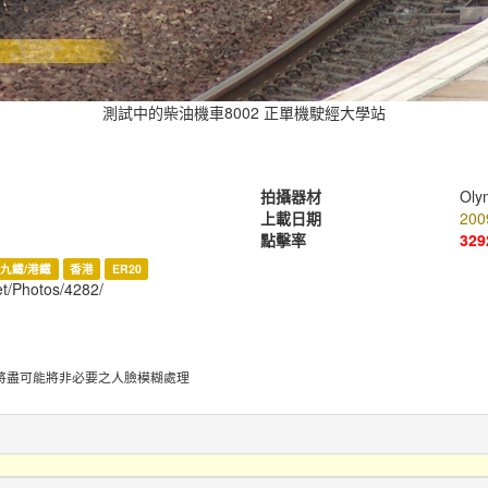
測試中的柴油機車8002 正單機駛經大學站
拍攝器材
Oly
上載日期
200
點擊率
329
九鐵/港鐵
香港
ER20
et/Photos/4282/
將盡可能將非必要之人臉模糊處理