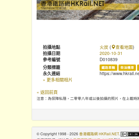
拍攝地點
火炭
(
查看地圖
)
拍攝日期
2020-10-31
參考編號
D010839
分類標籤
鐵路車輛
柴油機車
永久連結
https://www.hkrail.
» 更多相關相片
« 返回前頁
注意：為保障私隱，二零零八年或以後拍攝的照片，在上載時
© Copyright 1998 - 2026
香港鐵路網 HKRail.NET
.