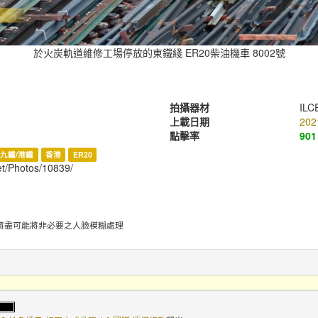
於火炭軌道維修工場停放的東鐵綫 ER20柴油機車 8002號
拍攝器材
ILC
上載日期
202
點擊率
901
九鐵/港鐵
香港
ER20
net/Photos/10839/
將盡可能將非必要之人臉模糊處理