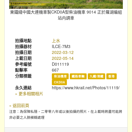
東鐵綫中國大連機車製CKD0A型柴油機車 9014 正於羅湖編組
站内調車
拍攝地點
上水
拍攝器材
ILCE-7M3
拍攝日期
2022-03-12
上載日期
2022-05-14
參考編號
D011119
點擊率
667
分類標籤
柴油機車
鐵路車輛
九鐵/港鐵
香港
CKD0A
永久連結
https://www.hkrail.net/Photos/11119/
» 更多相關相片
« 返回前頁
注意：為保障私隱，二零零八年或以後拍攝的照片，在上載時將盡可能將
非必要之人臉模糊處理