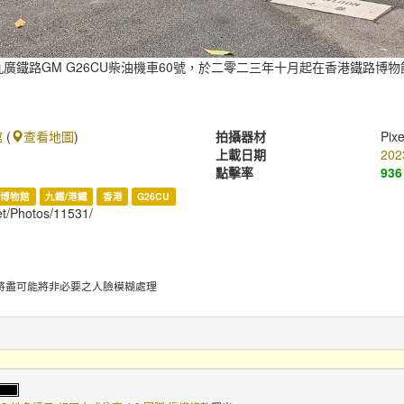
廣鐵路GM G26CU柴油機車60號，於二零二三年十月起在香港鐵路博
館
(
查看地圖
)
拍攝器材
Pixe
上載日期
202
點擊率
936
博物館
九鐵/港鐵
香港
G26CU
net/Photos/11531/
將盡可能將非必要之人臉模糊處理