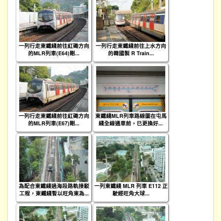
一列行走東鐵綫前往紅磡方向
一列行走東鐵綫前往上水方向
的MLR列車(E64)剛...
的韓國製 R Train...
一列行走東鐵綫前往紅磡方向
東鐵綫MLR列車路線圖在屯馬
的MLR列車(E67)剛...
綫全線通車前，已更換好...
為配合東鐵綫過海段路軌接駁
一列東鐵綫 MLR 列車 E112 正
工程，東鐵綫暫以旺角東為...
駛經旺角大球...