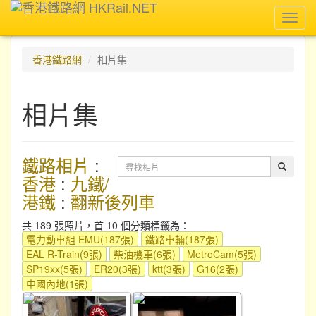
Toggl
navig
香港鐵路網
相片集
相片集
鐵路相片
:
香港
:
九鐵/
港鐵
:
翻新後列車
共 189 張照片，首 10 個分類標籤為：
電力動車組 EMU(187張)
鐵路車輛(187張)
EAL R-Train(9張)
柴油機車(6張)
MetroCam(5張)
SP19xx(5張)
ER20(3張)
ktt(3張)
G16(2張)
中國內地(1張)