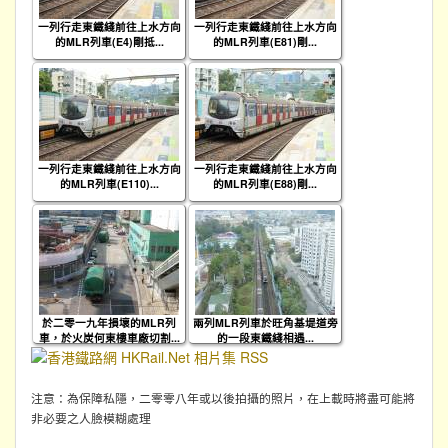
一列行走東鐵綫前往上水方向
一列行走東鐵綫前往上水方向
的MLR列車(E4)剛抵...
的MLR列車(E81)剛...
一列行走東鐵綫前往上水方向
一列行走東鐵綫前往上水方向
的MLR列車(E110)...
的MLR列車(E88)剛...
於二零一九年損壞的MLR列
兩列MLR列車於旺角基堤道旁
車，於火炭何東樓車廠切割...
的一段東鐵綫相遇...
注意：為保障私隱，二零零八年或以後拍攝的照片，在上載時將盡可能將
非必要之人臉模糊處理