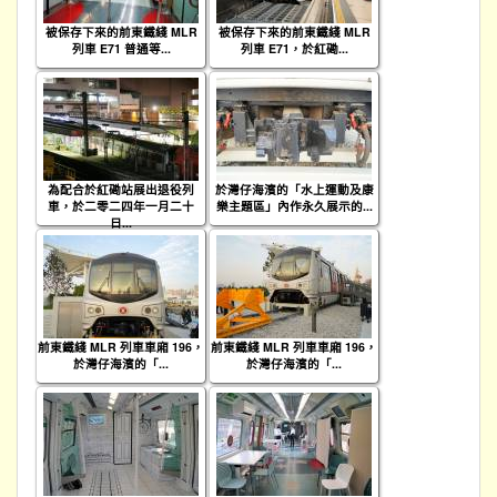
被保存下來的前東鐵綫 MLR
被保存下來的前東鐵綫 MLR
列車 E71 普通等...
列車 E71，於紅磡...
為配合於紅磡站展出退役列
於灣仔海濱的「水上運動及康
車，於二零二四年一月二十
樂主題區」內作永久展示的...
日...
前東鐵綫 MLR 列車車廂 196，
前東鐵綫 MLR 列車車廂 196，
於灣仔海濱的「...
於灣仔海濱的「...