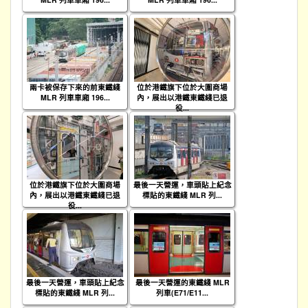
兩卡被保存下來的前東鐵綫
位於港鐵旗下位於大圍商場
MLR 列車車廂 196...
內，展出以港鐵東鐵綫已退
役...
位於港鐵旗下位於大圍商場
最後一天營運，車頭貼上紀念
內，展出以港鐵東鐵綫已退
標貼的東鐵綫 MLR 列...
役...
最後一天營運，車頭貼上紀念
最後一天營運的東鐵綫 MLR
標貼的東鐵綫 MLR 列...
列車(E71/E11...