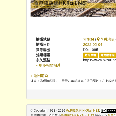
拍攝地點
大學站
(
查看地圖
)
拍攝日期
2022-02-04
參考編號
D011095
分類標籤
鐵路車輛
電力動車組 
永久連結
https://www.hkrail.
» 更多相關相片
« 返回前頁
注意：為保障私隱，二零零八年或以後拍攝的照片，在上載時
© Copyright 1998 - 2026
香港鐵路網 HKRail.NET
.
香港鐵路網 : 相片集
由
香港鐵路網 HKRail.NET
製作，以
創用C