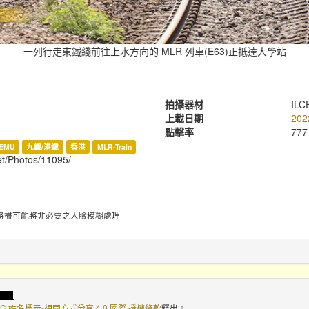
一列行走東鐵綫前往上水方向的 MLR 列車(E63)正抵達大學站
拍攝器材
ILC
上載日期
202
點擊率
777
EMU
九鐵/港鐵
香港
MLR-Train
net/Photos/11095/
將盡可能將非必要之人臉模糊處理
C 姓名標示-相同方式分享 4.0 國際 授權條款
釋出。