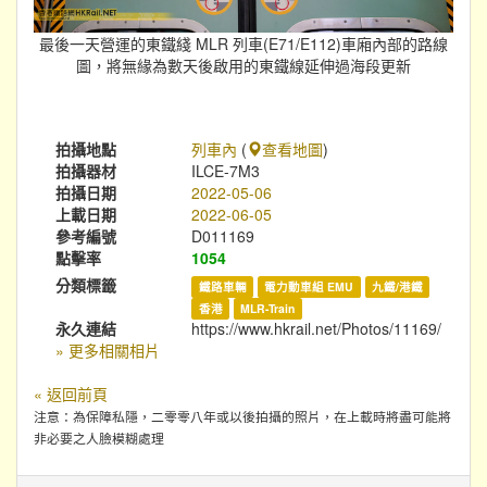
最後一天營運的東鐵綫 MLR 列車(E71/E112)車廂內部的路線
圖，將無緣為數天後啟用的東鐵線延伸過海段更新
拍攝地點
列車內
(
查看地圖
)
拍攝器材
ILCE-7M3
拍攝日期
2022-05-06
上載日期
2022-06-05
參考編號
D011169
點擊率
1054
分類標籤
鐵路車輛
電力動車組 EMU
九鐵/港鐵
香港
MLR-Train
永久連結
https://www.hkrail.net/Photos/11169/
» 更多相關相片
« 返回前頁
注意：為保障私隱，二零零八年或以後拍攝的照片，在上載時將盡可能將
非必要之人臉模糊處理