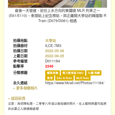
最後一天營運，前往上水方向的東鐵綫 MLR 列車之一
(E61/E110)，車頭貼上紀念標貼，與正離開大學站的韓國製 R
Train (D079/D081) 相遇
拍攝地點
大學站
拍攝器材
ILCE-7M3
拍攝日期
2022-05-06
上載日期
2022-06-05
參考編號
D011184
點擊率
2240
分類標籤
鐵路車輛
電力動車組 EMU
九鐵/港鐵
香港
EAL R-Train
MLR-Train
永久連結
https://www.hkrail.net/Photos/11184/
» 更多相關相片
« 返回前頁
注意：為保障私隱，二零零八年或以後拍攝的照片，在上載時將盡可能將
非必要之人臉模糊處理