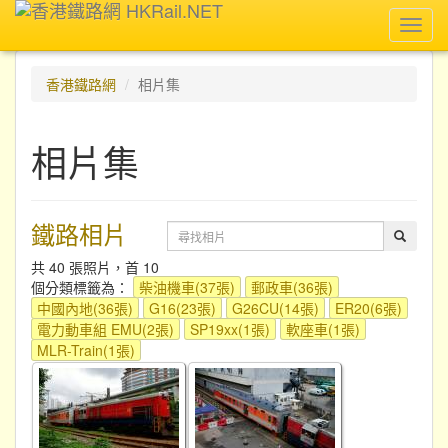
Toggl
navig
香港鐵路網
相片集
相片集
鐵路相片
共 40 張照片，首 10
個分類標籤為：
柴油機車(37張)
郵政車(36張)
中國內地(36張)
G16(23張)
G26CU(14張)
ER20(6張)
電力動車組 EMU(2張)
SP19xx(1張)
軟座車(1張)
MLR-Train(1張)