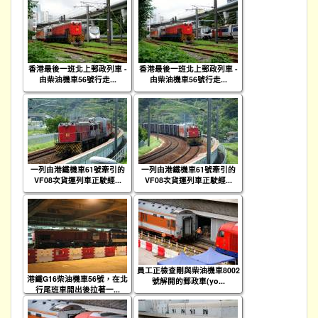
香港最後一班北上郵政列車 -
香港最後一班北上郵政列車 -
由柴油機車56號行走...
由柴油機車56號行走...
一列由港鐵機車61號牽引的
一列由港鐵機車61號牽引的
VF08次貨運列車正駛經...
VF08次貨運列車正駛經...
員工正檢查剛與柴油機車8002
港鐵G16柴油機車56號，在北
號解開的郵政車(yo...
行尾班車開出後拉著一...