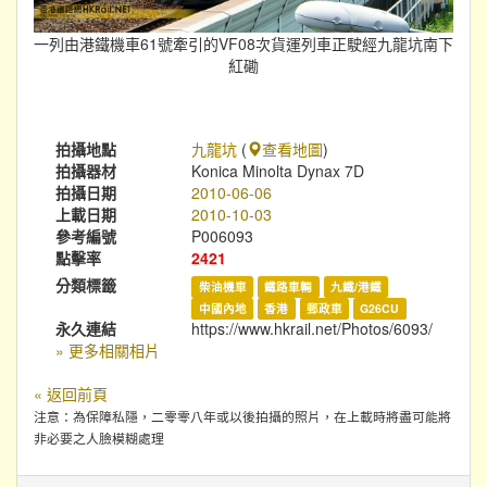
一列由港鐵機車61號牽引的VF08次貨運列車正駛經九龍坑南下
紅磡
拍攝地點
九龍坑
(
查看地圖
)
拍攝器材
Konica Minolta Dynax 7D
拍攝日期
2010-06-06
上載日期
2010-10-03
參考編號
P006093
點擊率
2421
分類標籤
柴油機車
鐵路車輛
九鐵/港鐵
中國內地
香港
郵政車
G26CU
永久連結
https://www.hkrail.net/Photos/6093/
» 更多相關相片
« 返回前頁
注意：為保障私隱，二零零八年或以後拍攝的照片，在上載時將盡可能將
非必要之人臉模糊處理