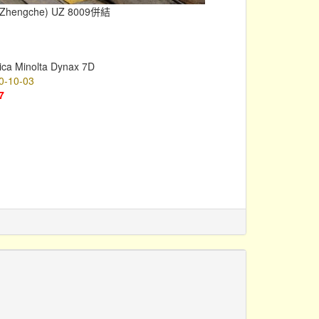
che) UZ 8009併結
ica Minolta Dynax 7D
0-10-03
7