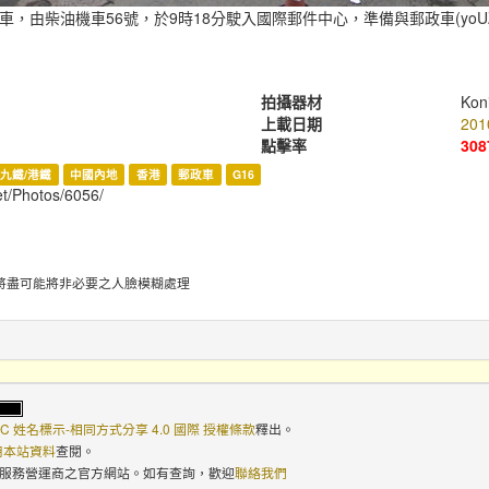
由柴油機車56號，於9時18分駛入國際郵件中心，準備與郵政車(yoUZheng
拍攝器材
Kon
上載日期
201
點擊率
308
九鐵/港鐵
中國內地
香港
郵政車
G16
et/Photos/6056/
將盡可能將非必要之人臉模糊處理
C 姓名標示-相同方式分享 4.0 國際 授權條款
釋出。
使用本站資料
查閱。
路服務營運商之官方網站。如有查詢，歡迎
聯絡我們